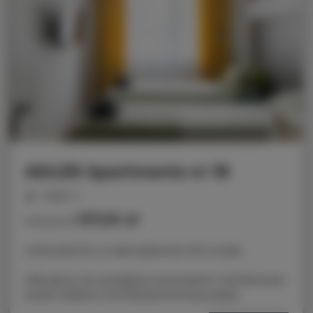
ADLER Apartments nr 18
miejsc: 2
137,00 zł
Cena już od
LOKALIZACJA: ul. Nad Jasieniem 39 w Łodzi
Oferujemy do wynajęcia nowoczesne i komfortowe
studio, idealne na krótkoterminowy pobyt.