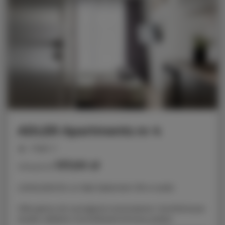
ADLER Apartments nr 4
miejsc: 2
137,00 zł
Cena już od
LOKALIZACJA: ul. Nad Jasieniem 39 w Łodzi
Oferujemy do wynajęcia nowoczesne i komfortowe
studio, idealne na krótkoterminowy pobyt.