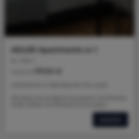
ADLER Apartments nr 1
miejsc: 2
137,00 zł
Cena już od
LOKALIZACJA: ul. Nad Jasieniem 39 w Łodzi
Oferujemy do wynajęcia nowoczesne i komfortowe
studio, idealne na krótkoterminowy pobyt.
SZCZEGÓŁY