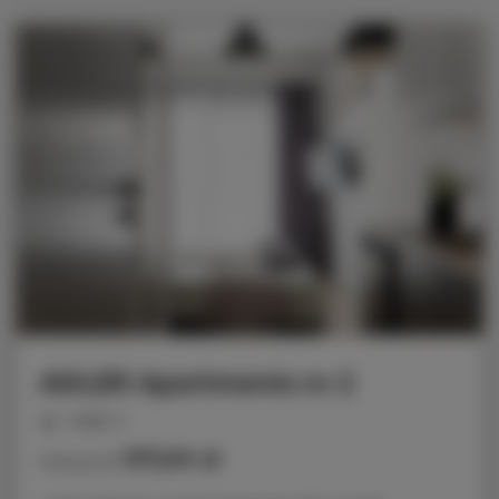
ADLER Apartments nr 2
miejsc: 2
137,00 zł
Cena już od