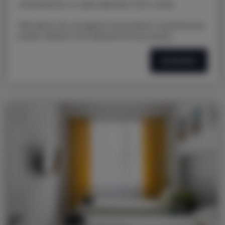
LOKALIZACJA: ul. Nad Jasieniem 39 w Łodzi
Oferujemy do wynajęcia nowoczesne i komfortowe
studio, idealne na krótkoterminowy pobyt.
SZCZEGÓŁY