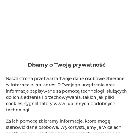
Adler Apartments nr 6
miejsc: 2
Dbamy o Twoją prywatność
137,00 zł
Cena już od
Nasza strona przetwarza Twoje dane osobowe zbierane
w Internecie, np. adres IP Twojego urządzenia oraz
LOKALIZACJA: ul. Nad Jasieniem 39 w Łodzi
informacje zapisywane za pomocą technologii służących
do ich śledzenia i przechowywania, takich jak pliki
Oferujemy do wynajęcia nowoczesne i komfortowe
cookies, sygnalizatory www lub innych podobnych
studio, idealne na krótkoterminowy pobyt.
technologii.
SZCZEGÓŁY
Za ich pomocą zbieramy informacje, które mogą
stanowić dane osobowe. Wykorzystujemy je w celach