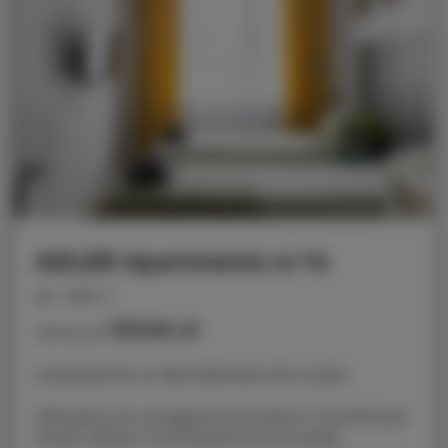
ADLER Apartments nr 14
miejsc: 2
137,00 zł
Cena już od
LOKALIZACJA: ul. Nad Jasieniem 39 w Łodzi
Oferujemy do wynajęcia nowoczesne i komfortowe
studio, idealne na krótkoterminowy pobyt.