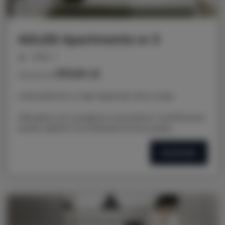
ADLER Apartments nr 3
miejsc: 2
137,00 zł
Cena już od
LOKALIZACJA: ul. Nad Jasieniem 39 w Łodzi
Oferujemy do wynajęcia nowoczesne i komfortowe
studio, idealne na krótkoterminowy pobyt.
SZCZEGÓŁY