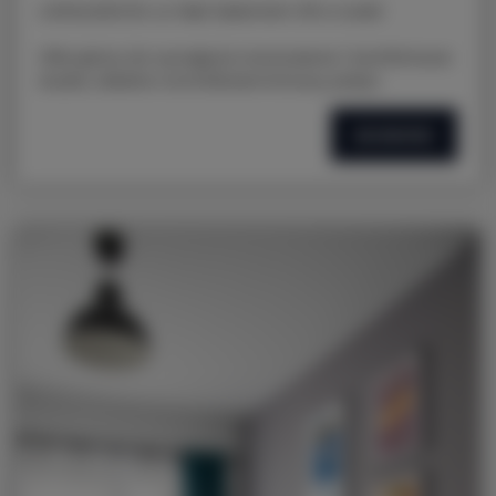
LOKALIZACJA: ul. Nad Jasieniem 39 w Łodzi
Oferujemy do wynajęcia nowoczesne i komfortowe
studio, idealne na krótkoterminowy pobyt.
SZCZEGÓŁY