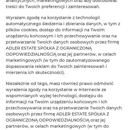
analitycznych, marketingowych oraz aby dostosować
treści do Twoich preferencji i zainteresowań.
Wyrażam zgodę na korzystanie z technologii
automatycznego śledzenia i zbierania danych, w tym z
plików cookies, dostęp do informacji na Twoim
urządzeniu końcowym i ich przechowywanie oraz na
przetwarzanie Twoich danych osobowych przez firmę
ADLER ESTATE SPÓŁKA Z OGRANICZONĄ
ODPOWIEDZIALNOŚCIĄ oraz jej partnerów, w celach
marketingowych (w tym do zautomatyzowanego
dopasowania reklam do Twoich zainteresowań i
mierzenia ich skuteczności).
Niezależnie od tego, masz również prawo odmówić
wyrażenia zgody na korzystanie w Internecie ze
wspomnianych wyżej technologii, dostępu do
informacji na Twoim urządzeniu końcowym i ich
ADLER Apartments nr 8
przechowywania oraz na przetwarzanie Twoich danych
osobowych przez firmę ADLER ESTATE SPÓŁKA Z
miejsc: 2
OGRANICZONĄ ODPOWIEDZIALNOŚCIĄ oraz jej
137,00 zł
Cena już od
partnerów, w celach marketingowych (w tym do