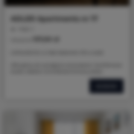
ADLER Apartments nr 17
miejsc: 2
137,00 zł
Cena już od
LOKALIZACJA: ul. Nad Jasieniem 39 w Łodzi
Oferujemy do wynajęcia nowoczesne i komfortowe
studio, idealne na krótkoterminowy pobyt.
SZCZEGÓŁY