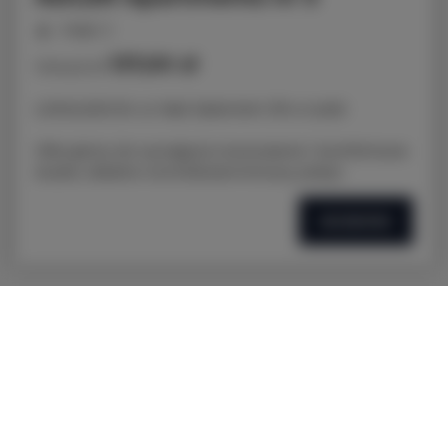
miejsc: 2
137,00 zł
Cena już od
LOKALIZACJA: ul. Nad Jasieniem 39 w Łodzi
Oferujemy do wynajęcia nowoczesne i komfortowe
studio, idealne na krótkoterminowy pobyt.
SZCZEGÓŁY