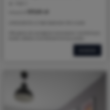
miejsc: 2
137,00 zł
Cena już od
LOKALIZACJA: ul. Nad Jasieniem 39 w Łodzi
Oferujemy do wynajęcia nowoczesne i komfortowe
studio, idealne na krótkoterminowy pobyt.
SZCZEGÓŁY