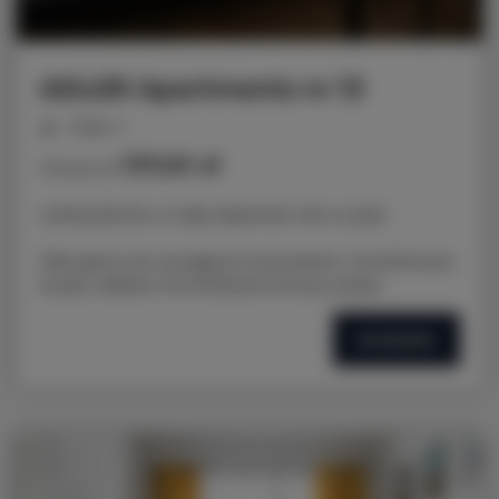
ADLER Apartments nr 13
miejsc: 2
137,00 zł
Cena już od
LOKALIZACJA: ul. Nad Jasieniem 39 w Łodzi
Oferujemy do wynajęcia nowoczesne i komfortowe
studio, idealne na krótkoterminowy pobyt.
SZCZEGÓŁY