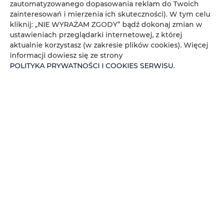
zautomatyzowanego dopasowania reklam do Twoich
LOKALIZACJA: ul. Nad Jasieniem 39 w Łodzi
zainteresowań i mierzenia ich skuteczności). W tym celu
kliknij: „NIE WYRAŻAM ZGODY” bądź dokonaj zmian w
Oferujemy do wynajęcia nowoczesne i komfortowe
ustawieniach przeglądarki internetowej, z której
studio, idealne na krótkoterminowy pobyt.
aktualnie korzystasz (w zakresie plików cookies). Więcej
informacji dowiesz się ze strony
POLITYKA PRYWATNOŚCI I COOKIES SERWISU
.
SZCZEGÓŁY