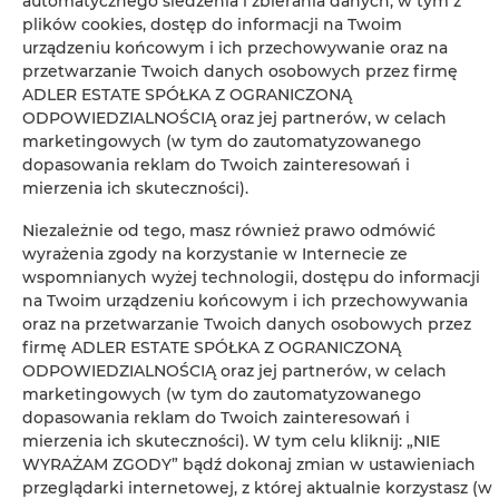
automatycznego śledzenia i zbierania danych, w tym z
plików cookies, dostęp do informacji na Twoim
urządzeniu końcowym i ich przechowywanie oraz na
Bezpłatny zestaw kosmetyków
przetwarzanie Twoich danych osobowych przez firmę
ADLER ESTATE SPÓŁKA Z OGRANICZONĄ
Telewizor z płaskim ekranem
ODPOWIEDZIALNOŚCIĄ oraz jej partnerów, w celach
marketingowych (w tym do zautomatyzowanego
dopasowania reklam do Twoich zainteresowań i
Telewizor
mierzenia ich skuteczności).
Stół
Niezależnie od tego, masz również prawo odmówić
wyrażenia zgody na korzystanie w Internecie ze
wspomnianych wyżej technologii, dostępu do informacji
Kieliszki do wina
na Twoim urządzeniu końcowym i ich przechowywania
oraz na przetwarzanie Twoich danych osobowych przez
Płyta kuchenna
firmę ADLER ESTATE SPÓŁKA Z OGRANICZONĄ
ODPOWIEDZIALNOŚCIĄ oraz jej partnerów, w celach
marketingowych (w tym do zautomatyzowanego
Czajnik elektryczny
dopasowania reklam do Twoich zainteresowań i
mierzenia ich skuteczności). W tym celu kliknij: „NIE
Aneks kuchenny
WYRAŻAM ZGODY” bądź dokonaj zmian w ustawieniach
przeglądarki internetowej, z której aktualnie korzystasz (w