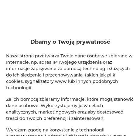
Telewizja kablowa
Suszarka do włosów
Dbamy o Twoją prywatność
Łóżka / łóżeczka dla dzieci
Nasza strona przetwarza Twoje dane osobowe zbierane w
Wieszak na ubrania
Internecie, np. adres IP Twojego urządzenia oraz
informacje zapisywane za pomocą technologii służących
Rozkładana sofa
do ich śledzenia i przechowywania, takich jak pliki
cookies, sygnalizatory www lub innych podobnych
technologii.
Sofa
Za ich pomocą zbieramy informacje, które mogą stanowić
Dźwiękoszczelność
dane osobowe. Wykorzystujemy je w celach
analitycznych, marketingowych oraz aby dostosować
treści do Twoich preferencji i zainteresowań.
Przyjazny alergikom
Wyrażam zgodę na korzystanie z technologii
Prywatna łazienka