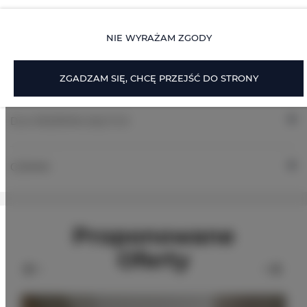
ZASADY I OPŁATY
NIE WYRAŻAM ZGODY
OPCJE DODATKOWE
ZGADZAM SIĘ, CHCĘ PRZEJŚĆ DO STRONY
DLA REZERWUJĄCYCH
CENNIK
Proponowane
Oferty