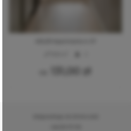
ADLER Apartments nr 27
2
17,00 m
2
131,00 zł
Od
Zeligowskiego 46
, 90-644 Łódź
+48 579 771 719