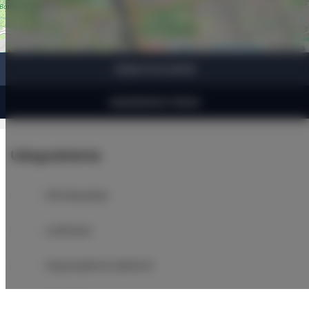
Leaflet
| ©
OpenStreetMap
contributors
ZOBACZ NA MAPIE
ZAREZERWUJ TERAZ
Udogodnienia
Klimatyzacja
Lodówka
Wyposażenie łazienki
Prysznic