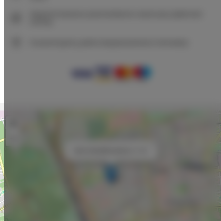
Natychmiastowe potwierdzenie rezerwacji (płatność
online)
Gwarantujemy pełne bezpieczeństwo transakcji
+
−
×
Adler Bed&Breakfast nr 101