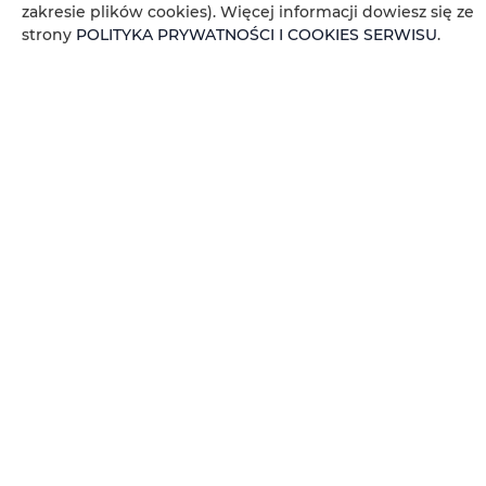
Przybory kuchenne
zakresie plików cookies). Więcej informacji dowiesz się ze
strony
POLITYKA PRYWATNOŚCI I COOKIES SERWISU
.
Kuchenka mikrofalowa
Zestaw do przygotowywania kawy i herbaty
Ekspres do kawy
Ręczniki
Widok na miasto
Gniazdko koło łóżka
Poduszka syntetyczna
Czujnik dymu