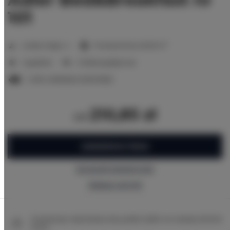
101
2
Liczba miejsc:
4
Powierzchnia:
20,00 m
1 sypialnia
2 łóżka pojedyncze
1 sofa rozkładana (Sofa Bed)
210,85 zł
od
ZAREZERWUJ TERAZ
Sprawdź dostępność
Zobacz cennik
Gwarancja najniższej ceny pokoi tylko na naszej stronie
www