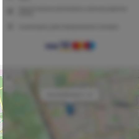
Natychmiastowe potwierdzenie rezerwacji (płatność
online)
Gwarantujemy pełne bezpieczeństwo transakcji
+
−
×
Adler Bed&Breakfast nr 104