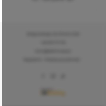
Zeligowskiego 46
, 90-644 Łódź
+48 579 771 719
biuro@adlerhouse.pl
Regulamin
Polityka prywatności