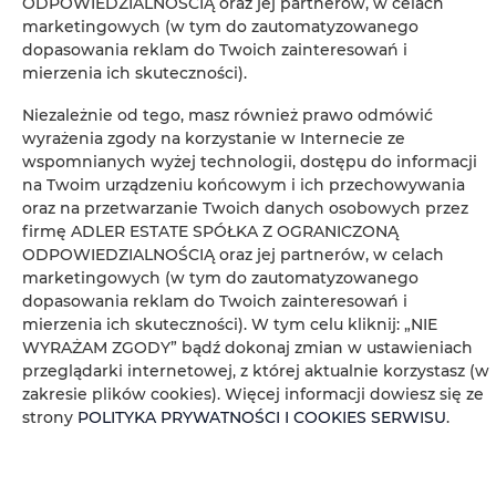
ODPOWIEDZIALNOŚCIĄ oraz jej partnerów, w celach
marketingowych (w tym do zautomatyzowanego
dopasowania reklam do Twoich zainteresowań i
Bezpłatny zestaw kosmetyków
mierzenia ich skuteczności).
Telewizor z płaskim ekranem
Niezależnie od tego, masz również prawo odmówić
wyrażenia zgody na korzystanie w Internecie ze
wspomnianych wyżej technologii, dostępu do informacji
Telewizor
na Twoim urządzeniu końcowym i ich przechowywania
oraz na przetwarzanie Twoich danych osobowych przez
Stół
firmę ADLER ESTATE SPÓŁKA Z OGRANICZONĄ
ODPOWIEDZIALNOŚCIĄ oraz jej partnerów, w celach
marketingowych (w tym do zautomatyzowanego
Kieliszki do wina
dopasowania reklam do Twoich zainteresowań i
mierzenia ich skuteczności). W tym celu kliknij: „NIE
Płyta kuchenna
WYRAŻAM ZGODY” bądź dokonaj zmian w ustawieniach
przeglądarki internetowej, z której aktualnie korzystasz (w
zakresie plików cookies). Więcej informacji dowiesz się ze
Czajnik elektryczny
strony
POLITYKA PRYWATNOŚCI I COOKIES SERWISU
.
Aneks kuchenny