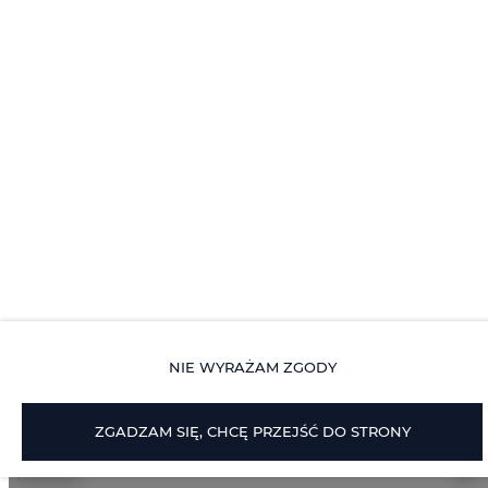
Papier toaletowy
Parking
WŁAŚCIWOŚCI POKOJU
ZASADY I OPŁATY
OPCJE DODATKOWE
NIE WYRAŻAM ZGODY
DLA REZERWUJĄCYCH
ZGADZAM SIĘ, CHCĘ PRZEJŚĆ DO STRONY
CENNIK