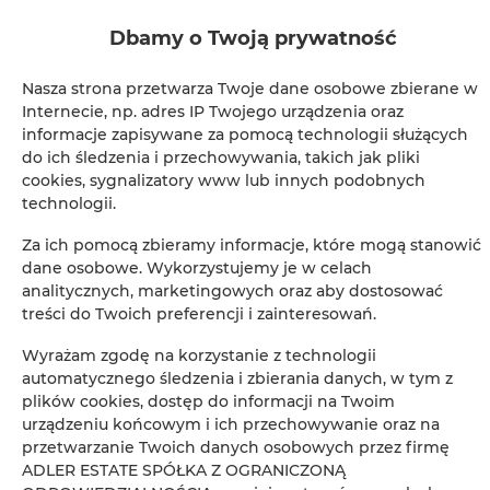
Dbamy o Twoją prywatność
Telewizja kablowa
Nasza strona przetwarza Twoje dane osobowe zbierane w
Suszarka do włosów
Internecie, np. adres IP Twojego urządzenia oraz
informacje zapisywane za pomocą technologii służących
Łóżka / łóżeczka dla dzieci
do ich śledzenia i przechowywania, takich jak pliki
cookies, sygnalizatory www lub innych podobnych
technologii.
Wieszak na ubrania
Za ich pomocą zbieramy informacje, które mogą stanowić
Rozkładana sofa
dane osobowe. Wykorzystujemy je w celach
analitycznych, marketingowych oraz aby dostosować
treści do Twoich preferencji i zainteresowań.
Sofa
Wyrażam zgodę na korzystanie z technologii
Dźwiękoszczelność
automatycznego śledzenia i zbierania danych, w tym z
plików cookies, dostęp do informacji na Twoim
urządzeniu końcowym i ich przechowywanie oraz na
Część wypoczynkowa
przetwarzanie Twoich danych osobowych przez firmę
ADLER ESTATE SPÓŁKA Z OGRANICZONĄ
Prywatna łazienka