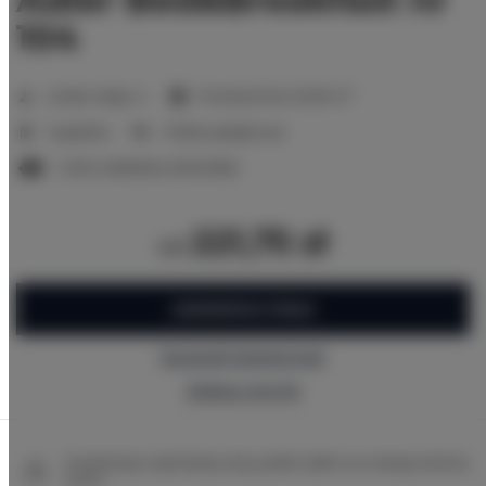
104
2
Liczba miejsc:
4
Powierzchnia:
20,00 m
1 sypialnia
1 łóżko pojedyncze
1 sofa rozkładana (Sofa Bed)
221,75 zł
od
ZAREZERWUJ TERAZ
Sprawdź dostępność
Zobacz cennik
Gwarancja najniższej ceny pokoi tylko na naszej stronie
www