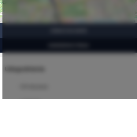
Leaflet
| ©
OpenStreetMap
contributors
ZOBACZ NA MAPIE
ZAREZERWUJ TERAZ
Udogodnienia
Klimatyzacja
Lodówka
Wyposażenie łazienki
Prysznic