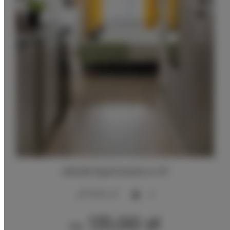
ADLER Apartments nr 27
2
17,00 m
2
131,00 zł
Od