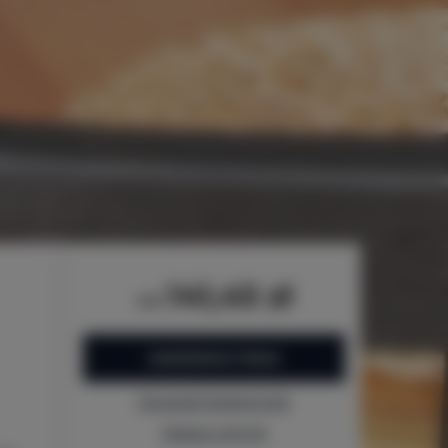
141,45 zł
od
ZAREZERWUJ TERAZ
Sprawdź dostępność
Zobacz cennik