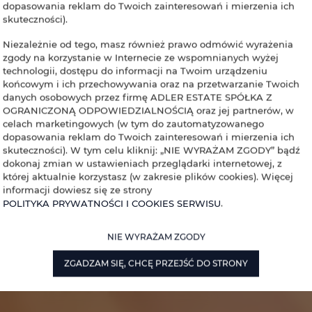
dopasowania reklam do Twoich zainteresowań i mierzenia ich
skuteczności).
Niezależnie od tego, masz również prawo odmówić wyrażenia
zgody na korzystanie w Internecie ze wspomnianych wyżej
technologii, dostępu do informacji na Twoim urządzeniu
końcowym i ich przechowywania oraz na przetwarzanie Twoich
danych osobowych przez firmę ADLER ESTATE SPÓŁKA Z
OGRANICZONĄ ODPOWIEDZIALNOŚCIĄ oraz jej partnerów, w
celach marketingowych (w tym do zautomatyzowanego
dopasowania reklam do Twoich zainteresowań i mierzenia ich
skuteczności). W tym celu kliknij: „NIE WYRAŻAM ZGODY” bądź
dokonaj zmian w ustawieniach przeglądarki internetowej, z
której aktualnie korzystasz (w zakresie plików cookies). Więcej
informacji dowiesz się ze strony
POLITYKA PRYWATNOŚCI I COOKIES SERWISU
.
NIE WYRAŻAM ZGODY
ZGADZAM SIĘ, CHCĘ PRZEJŚĆ DO STRONY