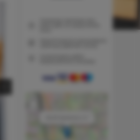
Gwarancja najniższej ceny
pokoi tylko na naszej stronie
www
Natychmiastowe potwierdzenie
rezerwacji (płatność online)
Gwarantujemy pełne
bezpieczeństwo transakcji
+
−
×
ADLER Apartments nr 31