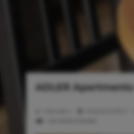
ADLER Apartments 
2
Liczba miejsc:
4
Powierzchnia:
27,00 m
1 sofa rozkładana (Sofa Bed)