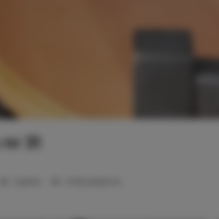
nr 31
1 sypialnia
2 łóżka pojedyncze