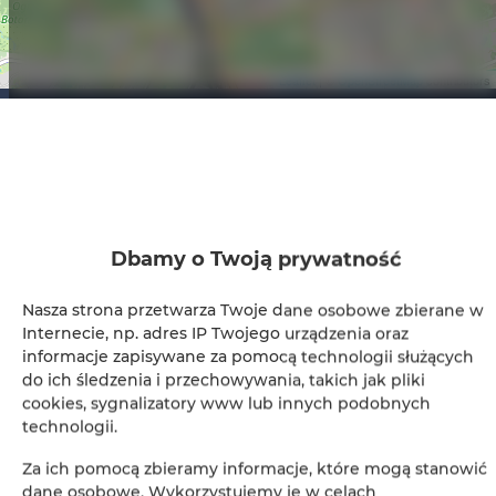
Leaflet
| ©
OpenStreetMap
contributors
ZOBACZ NA MAPIE
ZAREZERWUJ TERAZ
Udogodnienia
Dbamy o Twoją prywatność
Nasza strona przetwarza Twoje dane osobowe zbierane w
Lodówka
Internecie, np. adres IP Twojego urządzenia oraz
informacje zapisywane za pomocą technologii służących
Prysznic
do ich śledzenia i przechowywania, takich jak pliki
cookies, sygnalizatory www lub innych podobnych
technologii.
Telewizja kablowa
Za ich pomocą zbieramy informacje, które mogą stanowić
Suszarka do włosów
dane osobowe. Wykorzystujemy je w celach