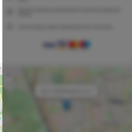
Natychmiastowe potwierdzenie rezerwacji (płatność
online)
Gwarantujemy pełne bezpieczeństwo transakcji
+
−
×
Adler Loft Bed&Breakfast nr 212