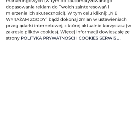
marketingowych (w tym do zautomatyzowanego
Ręczniki
dopasowania reklam do Twoich zainteresowań i
mierzenia ich skuteczności). W tym celu kliknij: „NIE
Widok na miasto
WYRAŻAM ZGODY” bądź dokonaj zmian w ustawieniach
przeglądarki internetowej, z której aktualnie korzystasz (w
Gniazdko koło łóżka
zakresie plików cookies). Więcej informacji dowiesz się ze
strony
POLITYKA PRYWATNOŚCI I COOKIES SERWISU
.
Poduszka syntetyczna
Czujnik dymu
Dostęp do kluczy
Zasłony
Pościel
Kabina prysznicowa