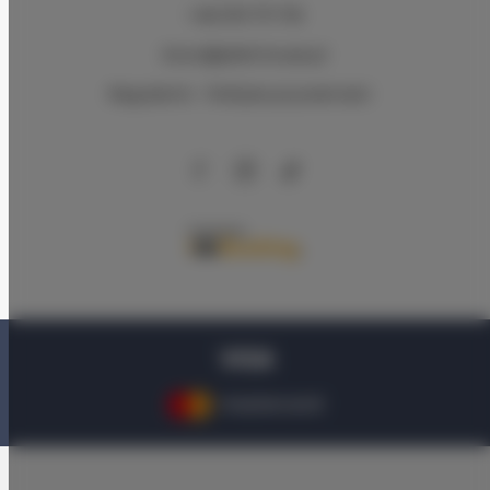
+48 579 771 719
biuro@adlerhouse.pl
Regulamin
Polityka prywatności