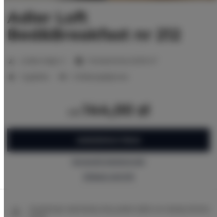
Adler Loft
Bed&Breakfast nr 212
2
Liczba miejsc:
2
Powierzchnia:
20,00 m
1 sypialnia
2 łóżka pojedyncze
144,00 zł
od
ZAREZERWUJ TERAZ
Sprawdź dostępność
Zobacz cennik
Gwarancja najniższej ceny pokoi tylko na naszej stronie
www