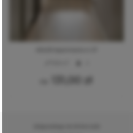
ADLER Apartments nr 27
2
17,00 m
2
131,00 zł
Od
Zeligowskiego 46
, 90-644 Łódź