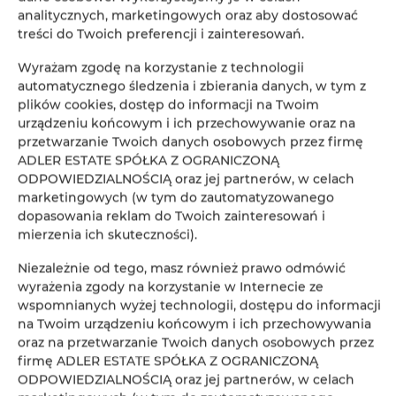
analitycznych, marketingowych oraz aby dostosować
treści do Twoich preferencji i zainteresowań.
Łóżka / łóżeczka dla dzieci
Wyrażam zgodę na korzystanie z technologii
Szafa / garderoba
automatycznego śledzenia i zbierania danych, w tym z
plików cookies, dostęp do informacji na Twoim
urządzeniu końcowym i ich przechowywanie oraz na
Biurko
przetwarzanie Twoich danych osobowych przez firmę
ADLER ESTATE SPÓŁKA Z OGRANICZONĄ
Prywatna łazienka
ODPOWIEDZIALNOŚCIĄ oraz jej partnerów, w celach
marketingowych (w tym do zautomatyzowanego
dopasowania reklam do Twoich zainteresowań i
Bezpłatny zestaw kosmetyków
mierzenia ich skuteczności).
Telewizor z płaskim ekranem
Niezależnie od tego, masz również prawo odmówić
wyrażenia zgody na korzystanie w Internecie ze
wspomnianych wyżej technologii, dostępu do informacji
Czajnik elektryczny
na Twoim urządzeniu końcowym i ich przechowywania
oraz na przetwarzanie Twoich danych osobowych przez
Zestaw do przygotowywania kawy i herbaty
firmę ADLER ESTATE SPÓŁKA Z OGRANICZONĄ
ODPOWIEDZIALNOŚCIĄ oraz jej partnerów, w celach