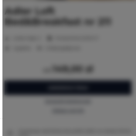
Adler Loft
Bed&Breakfast nr 211
2
Liczba miejsc:
2
Powierzchnia:
20,00 m
1 sypialnia
2 łóżka pojedyncze
149,00 zł
od
ZAREZERWUJ TERAZ
Sprawdź dostępność
Zobacz cennik
Gwarancja najniższej ceny pokoi tylko na naszej stronie
www