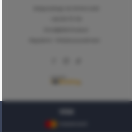
Zeligowskiego 46
, 90-644 Łódź
+48 579 771 719
biuro@adlerhouse.pl
Regulamin
Polityka prywatności