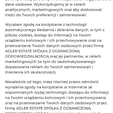
dane osobowe. Wykorzystujemy je w celach
analitycznych, marketingowych oraz aby dostosować
Łóżka / łóżeczka dla dzieci
treści do Twoich preferencji i zainteresowań.
Wieszak na ubrania
Wyrażam zgodę na korzystanie z technologii
automatycznego śledzenia i zbierania danych, w tym z
plików cookies, dostęp do informacji na Twoim
Szafa / garderoba
urządzeniu końcowym i ich przechowywanie oraz na
przetwarzanie Twoich danych osobowych przez firmę
Biurko
ADLER ESTATE SPÓŁKA Z OGRANICZONĄ
ODPOWIEDZIALNOŚCIĄ oraz jej partnerów, w celach
marketingowych (w tym do zautomatyzowanego
Prywatna łazienka
dopasowania reklam do Twoich zainteresowań i
mierzenia ich skuteczności).
Bezpłatny zestaw kosmetyków
Niezależnie od tego, masz również prawo odmówić
wyrażenia zgody na korzystanie w Internecie ze
Telewizor z płaskim ekranem
wspomnianych wyżej technologii, dostępu do informacji
na Twoim urządzeniu końcowym i ich przechowywania
Czajnik elektryczny
oraz na przetwarzanie Twoich danych osobowych przez
firmę ADLER ESTATE SPÓŁKA Z OGRANICZONĄ