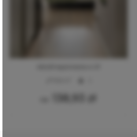
ADLER Apartments nr 27
2
17,00 m
2
138,93 zł
Od