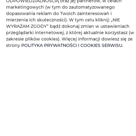
ODPOWIEDZIALNOŚCIĄ oraz jej partnerów, w celach
Zestaw do przygotowywania kawy i herbaty
marketingowych (w tym do zautomatyzowanego
dopasowania reklam do Twoich zainteresowań i
Ręczniki
mierzenia ich skuteczności). W tym celu kliknij: „NIE
WYRAŻAM ZGODY” bądź dokonaj zmian w ustawieniach
Widok na miasto
przeglądarki internetowej, z której aktualnie korzystasz (w
zakresie plików cookies). Więcej informacji dowiesz się ze
strony
POLITYKA PRYWATNOŚCI I COOKIES SERWISU
.
Gniazdko koło łóżka
Poduszka syntetyczna
Czujnik dymu
Dostęp do kluczy
Zasłony
Pościel