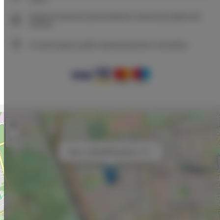
Natychmiastowe potwierdzenie rezerwacji (płatność
online)
Gwarantujemy pełne bezpieczeństwo transakcji
+
−
×
Adler Loft Bed&Breakfast nr 211