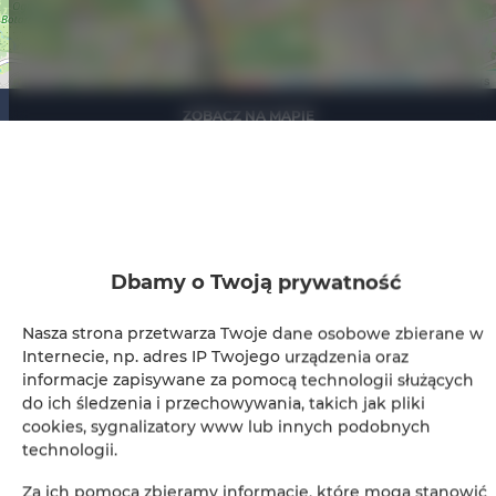
Leaflet
| ©
OpenStreetMap
contributors
ZOBACZ NA MAPIE
ZAREZERWUJ TERAZ
Udogodnienia
Dbamy o Twoją prywatność
Lodówka
Nasza strona przetwarza Twoje dane osobowe zbierane w
Internecie, np. adres IP Twojego urządzenia oraz
Prysznic
informacje zapisywane za pomocą technologii służących
do ich śledzenia i przechowywania, takich jak pliki
cookies, sygnalizatory www lub innych podobnych
Telewizja kablowa
technologii.
Suszarka do włosów
Za ich pomocą zbieramy informacje, które mogą stanowić