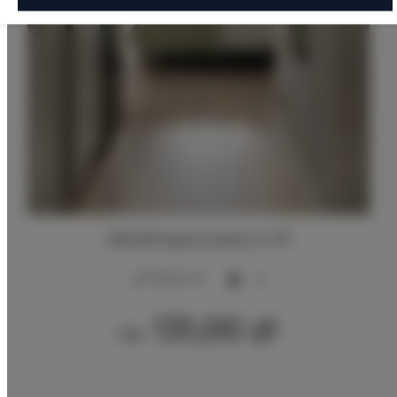
ADLER Apartments nr 27
2
17,00 m
2
131,00 zł
Od