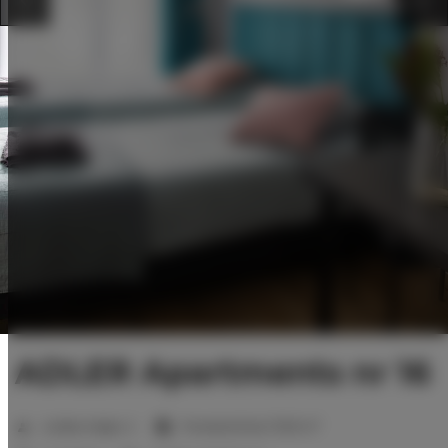
ADLER Apartments nr 16
2
Liczba miejsc:
2
Powierzchnia:
17,00 m