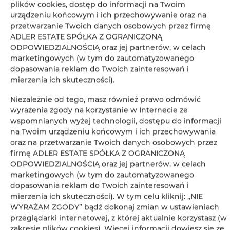
plików cookies, dostęp do informacji na Twoim
urządzeniu końcowym i ich przechowywanie oraz na
przetwarzanie Twoich danych osobowych przez firmę
ADLER ESTATE SPÓŁKA Z OGRANICZONĄ
ODPOWIEDZIALNOŚCIĄ oraz jej partnerów, w celach
+
marketingowych (w tym do zautomatyzowanego
−
dopasowania reklam do Twoich zainteresowań i
×
mierzenia ich skuteczności).
ADLER Apartments nr 16
Niezależnie od tego, masz również prawo odmówić
wyrażenia zgody na korzystanie w Internecie ze
wspomnianych wyżej technologii, dostępu do informacji
na Twoim urządzeniu końcowym i ich przechowywania
oraz na przetwarzanie Twoich danych osobowych przez
firmę ADLER ESTATE SPÓŁKA Z OGRANICZONĄ
ODPOWIEDZIALNOŚCIĄ oraz jej partnerów, w celach
marketingowych (w tym do zautomatyzowanego
dopasowania reklam do Twoich zainteresowań i
Leaflet
| ©
OpenStreetMap
contributors
mierzenia ich skuteczności). W tym celu kliknij: „NIE
WYRAŻAM ZGODY” bądź dokonaj zmian w ustawieniach
ZOBACZ NA MAPIE
przeglądarki internetowej, z której aktualnie korzystasz (w
zakresie plików cookies). Więcej informacji dowiesz się ze