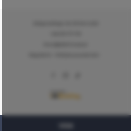
Zeligowskiego 46
, 90-644 Łódź
+48 579 771 719
biuro@adlerhouse.pl
Regulamin
Polityka prywatności