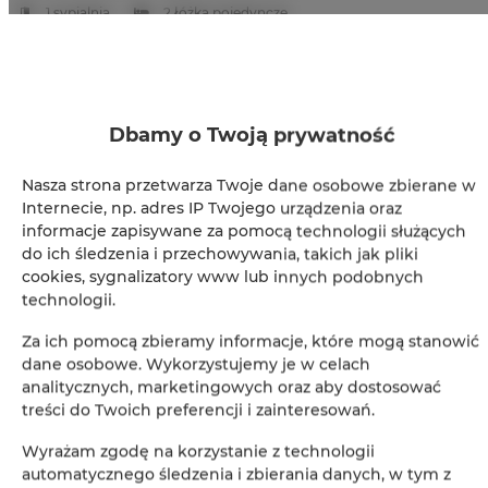
1 sypialnia
2 łóżka pojedyncze
137,00 zł
od
Dbamy o Twoją prywatność
ZAREZERWUJ TERAZ
Nasza strona przetwarza Twoje dane osobowe zbierane w
Sprawdź dostępność
Internecie, np. adres IP Twojego urządzenia oraz
informacje zapisywane za pomocą technologii służących
Zobacz cennik
do ich śledzenia i przechowywania, takich jak pliki
cookies, sygnalizatory www lub innych podobnych
technologii.
Gwarancja najniższej ceny pokoi tylko na naszej stronie
www
Za ich pomocą zbieramy informacje, które mogą stanowić
dane osobowe. Wykorzystujemy je w celach
Natychmiastowe potwierdzenie rezerwacji (płatność
online)
analitycznych, marketingowych oraz aby dostosować
treści do Twoich preferencji i zainteresowań.
Gwarantujemy pełne bezpieczeństwo transakcji
Wyrażam zgodę na korzystanie z technologii
automatycznego śledzenia i zbierania danych, w tym z