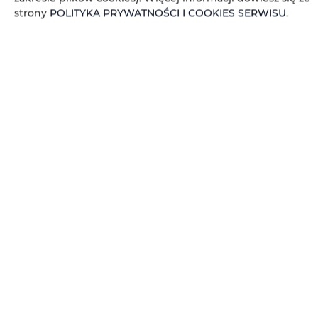
ZAREZERWUJ TERAZ
strony
POLITYKA PRYWATNOŚCI I COOKIES SERWISU
.
WŁAŚCIWOŚCI POKOJU
ZASADY I OPŁATY
OPCJE DODATKOWE
DLA REZERWUJĄCYCH
CENNIK