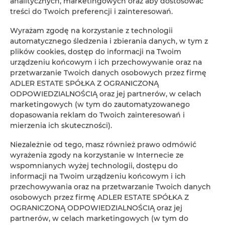
analitycznych, marketingowych oraz aby dostosować
treści do Twoich preferencji i zainteresowań.
Wyrażam zgodę na korzystanie z technologii
automatycznego śledzenia i zbierania danych, w tym z
plików cookies, dostęp do informacji na Twoim
urządzeniu końcowym i ich przechowywanie oraz na
przetwarzanie Twoich danych osobowych przez firmę
ADLER ESTATE SPÓŁKA Z OGRANICZONĄ
ODPOWIEDZIALNOŚCIĄ oraz jej partnerów, w celach
marketingowych (w tym do zautomatyzowanego
dopasowania reklam do Twoich zainteresowań i
mierzenia ich skuteczności).
Niezależnie od tego, masz również prawo odmówić
wyrażenia zgody na korzystanie w Internecie ze
wspomnianych wyżej technologii, dostępu do
informacji na Twoim urządzeniu końcowym i ich
ADLER Apartments nr 8
przechowywania oraz na przetwarzanie Twoich danych
osobowych przez firmę ADLER ESTATE SPÓŁKA Z
miejsc: 2
OGRANICZONĄ ODPOWIEDZIALNOŚCIĄ oraz jej
137,00 zł
Cena już od
partnerów, w celach marketingowych (w tym do