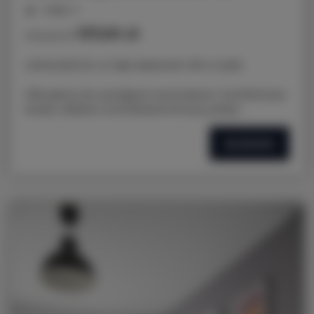
miejsc: 2
137,00 zł
Cena już od
LOKALIZACJA: ul. Nad Jasieniem 39 w Łodzi
Oferujemy do wynajęcia nowoczesne i komfortowe
studio, idealne na krótkoterminowy pobyt.
SZCZEGÓŁY