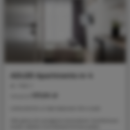
ADLER Apartments nr 4
miejsc: 2
137,00 zł
Cena już od
LOKALIZACJA: ul. Nad Jasieniem 39 w Łodzi
Oferujemy do wynajęcia nowoczesne i komfortowe
studio, idealne na krótkoterminowy pobyt.