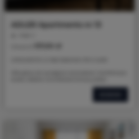
ADLER Apartments nr 13
miejsc: 2
137,00 zł
Cena już od
LOKALIZACJA: ul. Nad Jasieniem 39 w Łodzi
Oferujemy do wynajęcia nowoczesne i komfortowe
studio, idealne na krótkoterminowy pobyt.
SZCZEGÓŁY