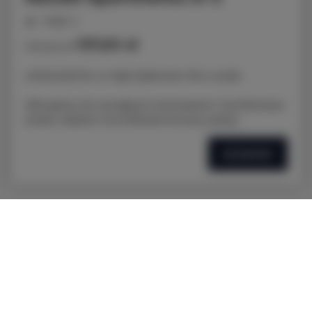
miejsc: 2
137,00 zł
Cena już od
LOKALIZACJA: ul. Nad Jasieniem 39 w Łodzi
Oferujemy do wynajęcia nowoczesne i komfortowe
studio, idealne na krótkoterminowy pobyt.
SZCZEGÓŁY