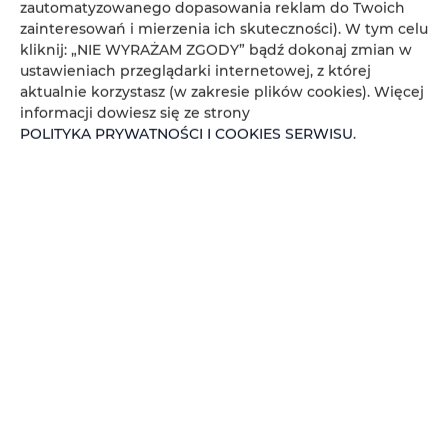
zautomatyzowanego dopasowania reklam do Twoich
LOKALIZACJA: ul. Nad Jasieniem 39 w Łodzi
zainteresowań i mierzenia ich skuteczności). W tym celu
kliknij: „NIE WYRAŻAM ZGODY” bądź dokonaj zmian w
Oferujemy do wynajęcia nowoczesne i komfortowe
ustawieniach przeglądarki internetowej, z której
studio, idealne na krótkoterminowy pobyt.
aktualnie korzystasz (w zakresie plików cookies). Więcej
informacji dowiesz się ze strony
POLITYKA PRYWATNOŚCI I COOKIES SERWISU
.
SZCZEGÓŁY