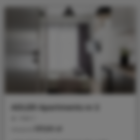
ADLER Apartments nr 2
miejsc: 2
137,00 zł
Cena już od