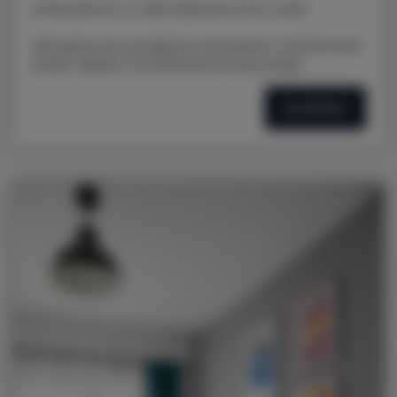
LOKALIZACJA: ul. Nad Jasieniem 39 w Łodzi
Oferujemy do wynajęcia nowoczesne i komfortowe
studio, idealne na krótkoterminowy pobyt.
SZCZEGÓŁY