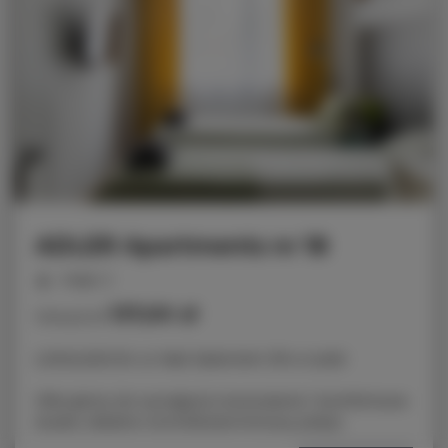
ADLER Apartments nr 18
miejsc: 2
137,00 zł
Cena już od
LOKALIZACJA: ul. Nad Jasieniem 39 w Łodzi
Oferujemy do wynajęcia nowoczesne i komfortowe
studio, idealne na krótkoterminowy pobyt.