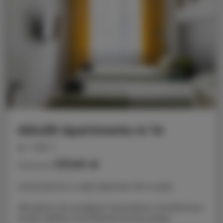
ADLER Apartments nr 14
miejsc: 2
137,00 zł
Cena już od
LOKALIZACJA: ul. Nad Jasieniem 39 w Łodzi
Oferujemy do wynajęcia nowoczesne i komfortowe
studio, idealne na krótkoterminowy pobyt.