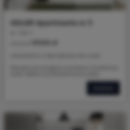
ADLER Apartments nr 3
miejsc: 2
137,00 zł
Cena już od
LOKALIZACJA: ul. Nad Jasieniem 39 w Łodzi
Oferujemy do wynajęcia nowoczesne i komfortowe
studio, idealne na krótkoterminowy pobyt.
SZCZEGÓŁY