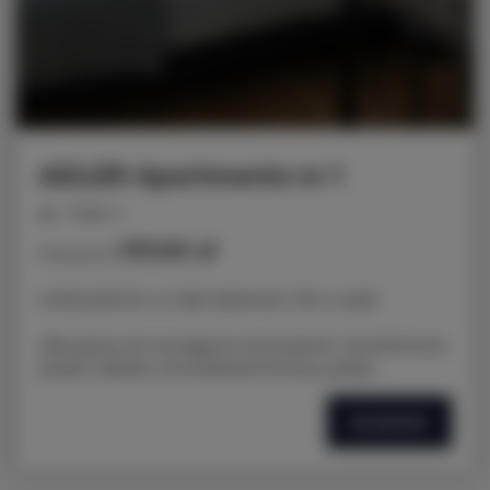
ADLER Apartments nr 1
miejsc: 2
137,00 zł
Cena już od
LOKALIZACJA: ul. Nad Jasieniem 39 w Łodzi
Oferujemy do wynajęcia nowoczesne i komfortowe
studio, idealne na krótkoterminowy pobyt.
SZCZEGÓŁY