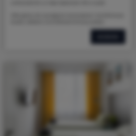
LOKALIZACJA: ul. Nad Jasieniem 39 w Łodzi
Oferujemy do wynajęcia nowoczesne i komfortowe
studio, idealne na krótkoterminowy pobyt.
SZCZEGÓŁY