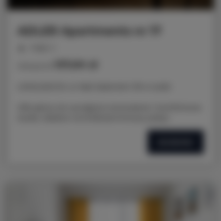
ADLER Apartments nr 17
miejsc: 2
137,00 zł
Cena już od
LOKALIZACJA: ul. Nad Jasieniem 39 w Łodzi
Oferujemy do wynajęcia nowoczesne i komfortowe
studio, idealne na krótkoterminowy pobyt.
SZCZEGÓŁY