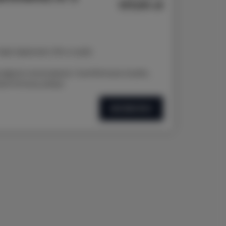
137,00 zł
 Nad Jasieniem 39 w Łodzi
ajęcia nowoczesne i komfortowe studio,
oterminowy pobyt.
SZCZEGÓŁY