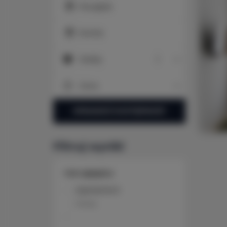
Początek
Koniec
Osoby
Osoby
Cena
Cena
SPRAWDŹ DOSTĘPNOŚĆ
Filtruj wyniki
TYP OBIEKTU
Apartament
Pokój