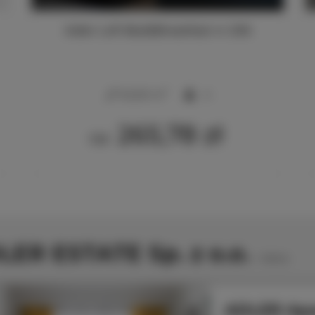
Adler Loft Bed&Breakfast nr 206
2
40,00 m
4
265,78 zł
Od
LER ESTATE Sp. z o.o.
1
oferta
ADLER Apa