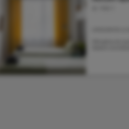
miejsc: 2
LOKALIZACJA: ul.
Oferujemy do wyn
idealne na krótk