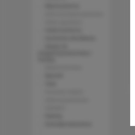
Płyta kuchenna
Stół na świeżym powietrzu
Meble ogrodowe
Aneks kuchenny
Kuchenka mikrofalowa
Zestaw do
przygotowywania kawy i
herbaty
Ekspres do kawy
Ręczniki
Taras
Prywatne wejście
Kabina prysznicowa
Szampon
Parking
Zwierzęta dozwolone