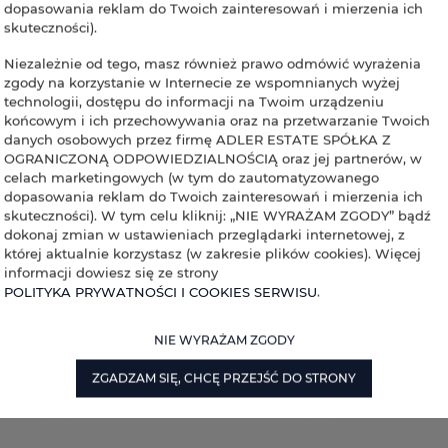
dopasowania reklam do Twoich zainteresowań i mierzenia ich
skuteczności).
Niezależnie od tego, masz również prawo odmówić wyrażenia
zgody na korzystanie w Internecie ze wspomnianych wyżej
technologii, dostępu do informacji na Twoim urządzeniu
końcowym i ich przechowywania oraz na przetwarzanie Twoich
danych osobowych przez firmę ADLER ESTATE SPÓŁKA Z
OGRANICZONĄ ODPOWIEDZIALNOŚCIĄ oraz jej partnerów, w
celach marketingowych (w tym do zautomatyzowanego
dopasowania reklam do Twoich zainteresowań i mierzenia ich
skuteczności). W tym celu kliknij: „NIE WYRAŻAM ZGODY” bądź
dokonaj zmian w ustawieniach przeglądarki internetowej, z
której aktualnie korzystasz (w zakresie plików cookies). Więcej
informacji dowiesz się ze strony
POLITYKA PRYWATNOŚCI I COOKIES SERWISU
.
NIE WYRAŻAM ZGODY
ZGADZAM SIĘ, CHCĘ PRZEJŚĆ DO STRONY