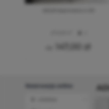
213
ADLER Apartments nr 201
2
24,00 m
2
147,00 zł
Od
Rezerwacja online
AD
Lokalizacja
Lokalizacja