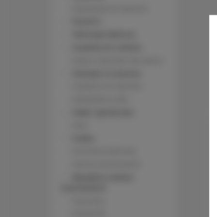
Wyposażenie łazienki
Prysznic
Telewizja kablowa
Suszarka do włosów
Łóżka / łóżeczka dla dzieci
Wieszak na ubrania
Suszarka na ubrania
Rozkładana sofa
Szafa / garderoba
Sofa
Pralka
Prywatna łazienka
Wanna lub prysznic
Bezpłatny zestaw
kosmetyków
Telewizor
Piekarnik