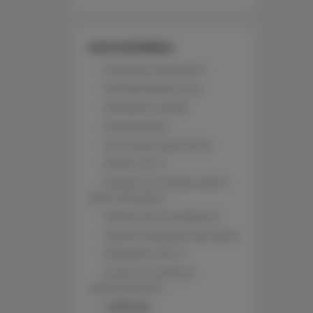
UDOGODNIENIA
Przyjazny alergikom
Dźwiękoszczelność
Zamykane szafki
Klimatyzacja
Zwierzęta dozwolone
Płatne Wi-Fi
Dojście na wyższe piętra
tylko schodami
Obiekt dla niepalących
Obiekt przyjazny dla dzieci
Bezpłatne Wi-Fi
Kuchnia z pełnym
wyposażeniem
Lodówka