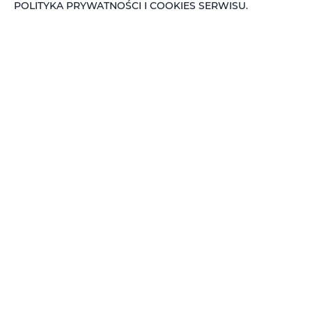
POLITYKA PRYWATNOŚCI I COOKIES SERWISU
.
Adler Loft Bed&Breakfast nr 213
miejsc: 2
144,00 zł
Cena już od
Oferujemy na wynajem komfortowe studio
wyposażone w prywatną łazienkę. W pokoju