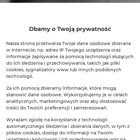
ADLER Apartments nr 201
Dbamy o Twoją prywatność
2
24,00 m
2
Nasza strona przetwarza Twoje dane osobowe zbierane
147,00 zł
w Internecie, np. adres IP Twojego urządzenia oraz
Od
informacje zapisywane za pomocą technologii służących
do ich śledzenia i przechowywania, takich jak pliki
cookies, sygnalizatory www lub innych podobnych
technologii.
Za ich pomocą zbieramy informacje, które mogą
Rezerwacja online
stanowić dane osobowe. Wykorzystujemy je w celach
analitycznych, marketingowych oraz aby dostosować
treści do Twoich preferencji i zainteresowań.
Lokalizacja
Loka
Wyrażam zgodę na korzystanie z technologii
automatycznego śledzenia i zbierania danych, w tym z
Początek
plików cookies, dostęp do informacji na Twoim
urządzeniu końcowym i ich przechowywanie oraz na