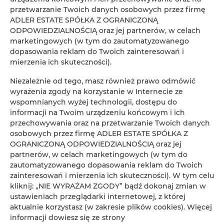
Koniec
przetwarzanie Twoich danych osobowych przez firmę
ADLER ESTATE SPÓŁKA Z OGRANICZONĄ
ODPOWIEDZIALNOŚCIĄ oraz jej partnerów, w celach
Osoby
Oso
marketingowych (w tym do zautomatyzowanego
dopasowania reklam do Twoich zainteresowań i
Cena
mierzenia ich skuteczności).
Cen
Niezależnie od tego, masz również prawo odmówić
SPRAWDŹ DOSTĘPNOŚĆ
wyrażenia zgody na korzystanie w Internecie ze
wspomnianych wyżej technologii, dostępu do
informacji na Twoim urządzeniu końcowym i ich
przechowywania oraz na przetwarzanie Twoich danych
FILTROWANIE
osobowych przez firmę ADLER ESTATE SPÓŁKA Z
OGRANICZONĄ ODPOWIEDZIALNOŚCIĄ oraz jej
ADLER ESTATE Sp. z
partnerów, w celach marketingowych (w tym do
zautomatyzowanego dopasowania reklam do Twoich
o.o.
1
oferta
zainteresowań i mierzenia ich skuteczności). W tym celu
kliknij: „NIE WYRAŻAM ZGODY” bądź dokonaj zmian w
ustawieniach przeglądarki internetowej, z której
aktualnie korzystasz (w zakresie plików cookies). Więcej
informacji dowiesz się ze strony