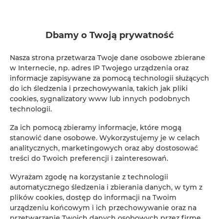
ADLER Apartments nr 201
Dbamy o Twoją prywatność
2
24,00 m
2
Nasza strona przetwarza Twoje dane osobowe zbierane
w Internecie, np. adres IP Twojego urządzenia oraz
147,00 zł
informacje zapisywane za pomocą technologii służących
Od
do ich śledzenia i przechowywania, takich jak pliki
cookies, sygnalizatory www lub innych podobnych
technologii.
Za ich pomocą zbieramy informacje, które mogą
stanowić dane osobowe. Wykorzystujemy je w celach
Rezerwacja online
analitycznych, marketingowych oraz aby dostosować
treści do Twoich preferencji i zainteresowań.
Lokalizacja
Wyrażam zgodę na korzystanie z technologii
Loka
automatycznego śledzenia i zbierania danych, w tym z
plików cookies, dostęp do informacji na Twoim
Początek
urządzeniu końcowym i ich przechowywanie oraz na
przetwarzanie Twoich danych osobowych przez firmę