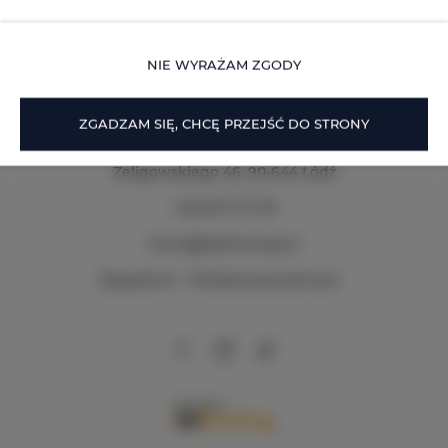
SZCZEGÓŁY
NIE WYRAŻAM ZGODY
ZGADZAM SIĘ, CHCĘ PRZEJŚĆ DO STRONY
Zeligowskiego 46
, 90-644 Łódź
+48 579 771 719
biuro@adlerhouse.pl
Regulamin
Polityka prywatności