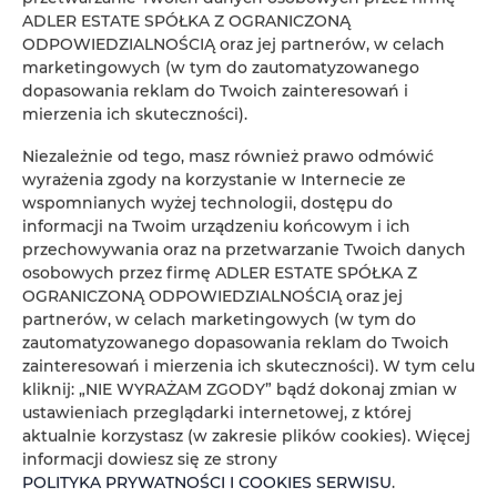
Koniec
ADLER ESTATE SPÓŁKA Z OGRANICZONĄ
ODPOWIEDZIALNOŚCIĄ oraz jej partnerów, w celach
marketingowych (w tym do zautomatyzowanego
Osoby
Oso
dopasowania reklam do Twoich zainteresowań i
mierzenia ich skuteczności).
Cena
Cen
Niezależnie od tego, masz również prawo odmówić
wyrażenia zgody na korzystanie w Internecie ze
SPRAWDŹ DOSTĘPNOŚĆ
wspomnianych wyżej technologii, dostępu do
informacji na Twoim urządzeniu końcowym i ich
przechowywania oraz na przetwarzanie Twoich danych
osobowych przez firmę ADLER ESTATE SPÓŁKA Z
FILTROWANIE
OGRANICZONĄ ODPOWIEDZIALNOŚCIĄ oraz jej
partnerów, w celach marketingowych (w tym do
ADLER ESTATE Sp. z
zautomatyzowanego dopasowania reklam do Twoich
zainteresowań i mierzenia ich skuteczności). W tym celu
o.o.
kliknij: „NIE WYRAŻAM ZGODY” bądź dokonaj zmian w
1
oferta
ustawieniach przeglądarki internetowej, z której
aktualnie korzystasz (w zakresie plików cookies). Więcej
informacji dowiesz się ze strony
POLITYKA PRYWATNOŚCI I COOKIES SERWISU
.