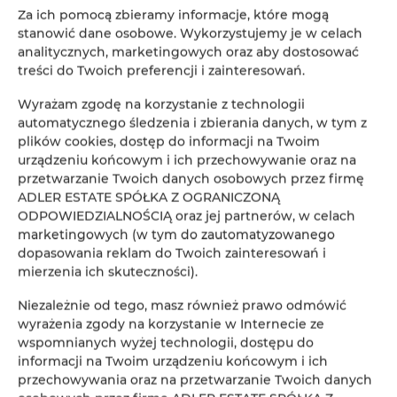
Za ich pomocą zbieramy informacje, które mogą
stanowić dane osobowe. Wykorzystujemy je w celach
analitycznych, marketingowych oraz aby dostosować
ADLER Apartments nr 201
treści do Twoich preferencji i zainteresowań.
2
24,00 m
2
Wyrażam zgodę na korzystanie z technologii
automatycznego śledzenia i zbierania danych, w tym z
147,00 zł
plików cookies, dostęp do informacji na Twoim
Od
urządzeniu końcowym i ich przechowywanie oraz na
przetwarzanie Twoich danych osobowych przez firmę
ADLER ESTATE SPÓŁKA Z OGRANICZONĄ
ODPOWIEDZIALNOŚCIĄ oraz jej partnerów, w celach
marketingowych (w tym do zautomatyzowanego
dopasowania reklam do Twoich zainteresowań i
Rezerwacja online
mierzenia ich skuteczności).
Niezależnie od tego, masz również prawo odmówić
Lokalizacja
wyrażenia zgody na korzystanie w Internecie ze
Loka
wspomnianych wyżej technologii, dostępu do
informacji na Twoim urządzeniu końcowym i ich
Początek
przechowywania oraz na przetwarzanie Twoich danych