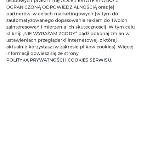
osobowych przez firmę ADLER ESTATE SPÓŁKA Z
Koniec
OGRANICZONĄ ODPOWIEDZIALNOŚCIĄ oraz jej
partnerów, w celach marketingowych (w tym do
zautomatyzowanego dopasowania reklam do Twoich
Osoby
Oso
zainteresowań i mierzenia ich skuteczności). W tym celu
kliknij: „NIE WYRAŻAM ZGODY” bądź dokonaj zmian w
Cena
Cen
ustawieniach przeglądarki internetowej, z której
aktualnie korzystasz (w zakresie plików cookies). Więcej
SPRAWDŹ DOSTĘPNOŚĆ
informacji dowiesz się ze strony
POLITYKA PRYWATNOŚCI I COOKIES SERWISU
.
FILTROWANIE
ADLER ESTATE Sp. z
o.o.
brak ofert
Zeligowskiego 46
, 90-644 Łódź