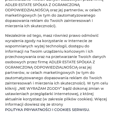
Koniec
ADLER ESTATE SPÓŁKA Z OGRANICZONĄ
ODPOWIEDZIALNOŚCIĄ oraz jej partnerów, w celach
marketingowych (w tym do zautomatyzowanego
Osoby
Oso
dopasowania reklam do Twoich zainteresowań i
mierzenia ich skuteczności).
Cena
Cen
Niezależnie od tego, masz również prawo odmówić
wyrażenia zgody na korzystanie w Internecie ze
SPRAWDŹ DOSTĘPNOŚĆ
wspomnianych wyżej technologii, dostępu do
informacji na Twoim urządzeniu końcowym i ich
przechowywania oraz na przetwarzanie Twoich danych
osobowych przez firmę ADLER ESTATE SPÓŁKA Z
FILTROWANIE
OGRANICZONĄ ODPOWIEDZIALNOŚCIĄ oraz jej
partnerów, w celach marketingowych (w tym do
ADLER ESTATE Sp. z
zautomatyzowanego dopasowania reklam do Twoich
zainteresowań i mierzenia ich skuteczności). W tym celu
o.o.
kliknij: „NIE WYRAŻAM ZGODY” bądź dokonaj zmian w
1
oferta
ustawieniach przeglądarki internetowej, z której
aktualnie korzystasz (w zakresie plików cookies). Więcej
informacji dowiesz się ze strony
POLITYKA PRYWATNOŚCI I COOKIES SERWISU
.