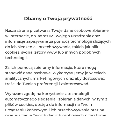
ADLER Apartments nr 201
Dbamy o Twoją prywatność
2
24,00 m
2
Nasza strona przetwarza Twoje dane osobowe zbierane
w Internecie, np. adres IP Twojego urządzenia oraz
147,00 zł
informacje zapisywane za pomocą technologii służących
Od
do ich śledzenia i przechowywania, takich jak pliki
cookies, sygnalizatory www lub innych podobnych
technologii.
Za ich pomocą zbieramy informacje, które mogą
stanowić dane osobowe. Wykorzystujemy je w celach
Rezerwacja online
analitycznych, marketingowych oraz aby dostosować
treści do Twoich preferencji i zainteresowań.
Lokalizacja
Wyrażam zgodę na korzystanie z technologii
Loka
automatycznego śledzenia i zbierania danych, w tym z
plików cookies, dostęp do informacji na Twoim
Początek
urządzeniu końcowym i ich przechowywanie oraz na
przetwarzanie Twoich danych osobowych przez firmę