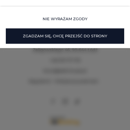
SZCZEGÓŁY
NIE WYRAŻAM ZGODY
ZGADZAM SIĘ, CHCĘ PRZEJŚĆ DO STRONY
Zeligowskiego 46
, 90-644 Łódź
+48 579 771 719
biuro@adlerhouse.pl
Regulamin
Polityka prywatności