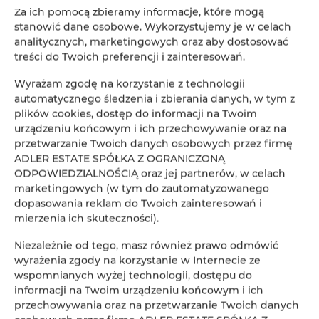
Za ich pomocą zbieramy informacje, które mogą
stanowić dane osobowe. Wykorzystujemy je w celach
analitycznych, marketingowych oraz aby dostosować
ADLER Apartments nr 201
treści do Twoich preferencji i zainteresowań.
2
24,00 m
2
Wyrażam zgodę na korzystanie z technologii
automatycznego śledzenia i zbierania danych, w tym z
147,00 zł
plików cookies, dostęp do informacji na Twoim
Od
urządzeniu końcowym i ich przechowywanie oraz na
przetwarzanie Twoich danych osobowych przez firmę
ADLER ESTATE SPÓŁKA Z OGRANICZONĄ
ODPOWIEDZIALNOŚCIĄ oraz jej partnerów, w celach
marketingowych (w tym do zautomatyzowanego
dopasowania reklam do Twoich zainteresowań i
Rezerwacja online
mierzenia ich skuteczności).
Niezależnie od tego, masz również prawo odmówić
Lokalizacja
wyrażenia zgody na korzystanie w Internecie ze
Loka
wspomnianych wyżej technologii, dostępu do
informacji na Twoim urządzeniu końcowym i ich
Początek
przechowywania oraz na przetwarzanie Twoich danych