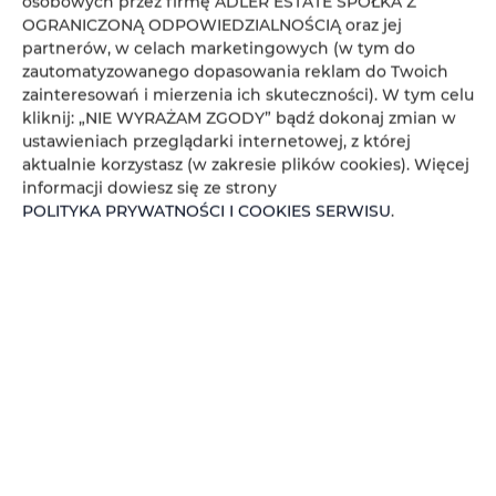
osobowych przez firmę ADLER ESTATE SPÓŁKA Z
Koniec
OGRANICZONĄ ODPOWIEDZIALNOŚCIĄ oraz jej
partnerów, w celach marketingowych (w tym do
zautomatyzowanego dopasowania reklam do Twoich
Osoby
Oso
zainteresowań i mierzenia ich skuteczności). W tym celu
kliknij: „NIE WYRAŻAM ZGODY” bądź dokonaj zmian w
Cena
Cen
ustawieniach przeglądarki internetowej, z której
aktualnie korzystasz (w zakresie plików cookies). Więcej
SPRAWDŹ DOSTĘPNOŚĆ
informacji dowiesz się ze strony
POLITYKA PRYWATNOŚCI I COOKIES SERWISU
.
FILTROWANIE
ADLER ESTATE Sp. z
o.o.
brak ofert
Zeligowskiego 46
, 90-644 Łódź