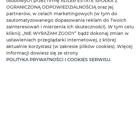
osobowych przez firmę ADLER ESTATE SPÓŁKA Z
Koniec
OGRANICZONĄ ODPOWIEDZIALNOŚCIĄ oraz jej
partnerów, w celach marketingowych (w tym do
zautomatyzowanego dopasowania reklam do Twoich
Osoby
Oso
zainteresowań i mierzenia ich skuteczności). W tym celu
kliknij: „NIE WYRAŻAM ZGODY” bądź dokonaj zmian w
Cena
Cen
ustawieniach przeglądarki internetowej, z której
aktualnie korzystasz (w zakresie plików cookies). Więcej
SPRAWDŹ DOSTĘPNOŚĆ
informacji dowiesz się ze strony
POLITYKA PRYWATNOŚCI I COOKIES SERWISU
.
FILTROWANIE
ADLER ESTATE Sp. z
o.o.
brak ofert
Zeligowskiego 46
, 90-644 Łódź