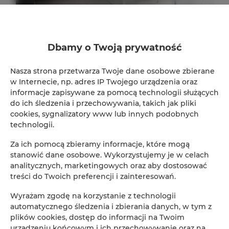
ADLER Apartments nr 201
Dbamy o Twoją prywatność
2
24,00 m
2
Nasza strona przetwarza Twoje dane osobowe zbierane
147,00 zł
w Internecie, np. adres IP Twojego urządzenia oraz
Od
informacje zapisywane za pomocą technologii służących
do ich śledzenia i przechowywania, takich jak pliki
cookies, sygnalizatory www lub innych podobnych
technologii.
Za ich pomocą zbieramy informacje, które mogą
Rezerwacja online
stanowić dane osobowe. Wykorzystujemy je w celach
analitycznych, marketingowych oraz aby dostosować
treści do Twoich preferencji i zainteresowań.
Lokalizacja
Loka
Wyrażam zgodę na korzystanie z technologii
automatycznego śledzenia i zbierania danych, w tym z
Początek
plików cookies, dostęp do informacji na Twoim
urządzeniu końcowym i ich przechowywanie oraz na