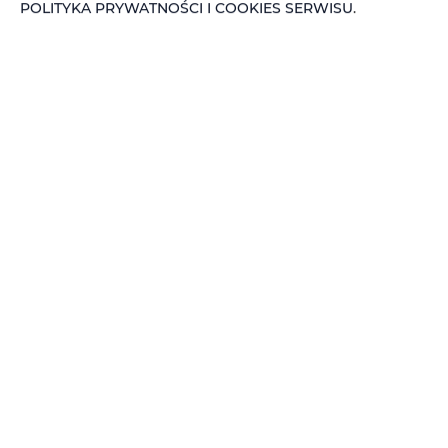
POLITYKA PRYWATNOŚCI I COOKIES SERWISU
.
Adler Loft Bed&Breakfast nr 216
miejsc: 2
149,00 zł
Cena już od
Oferujemy na wynajem komfortowe studio
wyposażone w prywatną łazienkę. W pokoju