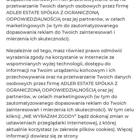
Koniec
przetwarzanie Twoich danych osobowych przez firmę
ADLER ESTATE SPÓŁKA Z OGRANICZONĄ
ODPOWIEDZIALNOŚCIĄ oraz jej partnerów, w celach
Osoby
Oso
marketingowych (w tym do zautomatyzowanego
dopasowania reklam do Twoich zainteresowań i
Cena
mierzenia ich skuteczności).
Cen
Niezależnie od tego, masz również prawo odmówić
SPRAWDŹ DOSTĘPNOŚĆ
wyrażenia zgody na korzystanie w Internecie ze
wspomnianych wyżej technologii, dostępu do
informacji na Twoim urządzeniu końcowym i ich
przechowywania oraz na przetwarzanie Twoich danych
FILTROWANIE
osobowych przez firmę ADLER ESTATE SPÓŁKA Z
OGRANICZONĄ ODPOWIEDZIALNOŚCIĄ oraz jej
ADLER ESTATE Sp. z
partnerów, w celach marketingowych (w tym do
zautomatyzowanego dopasowania reklam do Twoich
o.o.
1
oferta
zainteresowań i mierzenia ich skuteczności). W tym celu
kliknij: „NIE WYRAŻAM ZGODY” bądź dokonaj zmian w
ustawieniach przeglądarki internetowej, z której
aktualnie korzystasz (w zakresie plików cookies). Więcej
informacji dowiesz się ze strony