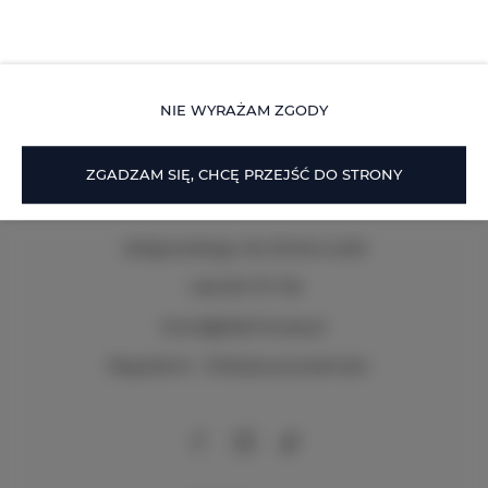
znajdują się dwa pojedyncze łóżka, telewizor LCD i
bezpłatne Wi-Fi. Obiekt znajduje się w centrum
miasta, jedynie 1 kilometr od ulicy Piotrkowskiej.
SZCZEGÓŁY
NIE WYRAŻAM ZGODY
ZGADZAM SIĘ, CHCĘ PRZEJŚĆ DO STRONY
Zeligowskiego 46
, 90-644 Łódź
+48 579 771 719
biuro@adlerhouse.pl
Regulamin
Polityka prywatności