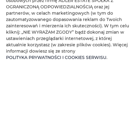
osobowych przez firmę ADLER ESTATE SPÓŁKA Z
Koniec
OGRANICZONĄ ODPOWIEDZIALNOŚCIĄ oraz jej
partnerów, w celach marketingowych (w tym do
zautomatyzowanego dopasowania reklam do Twoich
Osoby
Oso
zainteresowań i mierzenia ich skuteczności). W tym celu
kliknij: „NIE WYRAŻAM ZGODY” bądź dokonaj zmian w
Cena
Cen
ustawieniach przeglądarki internetowej, z której
aktualnie korzystasz (w zakresie plików cookies). Więcej
SPRAWDŹ DOSTĘPNOŚĆ
informacji dowiesz się ze strony
POLITYKA PRYWATNOŚCI I COOKIES SERWISU
.
FILTROWANIE
ADLER ESTATE Sp. z
o.o.
brak ofert
Zeligowskiego 46
, 90-644 Łódź