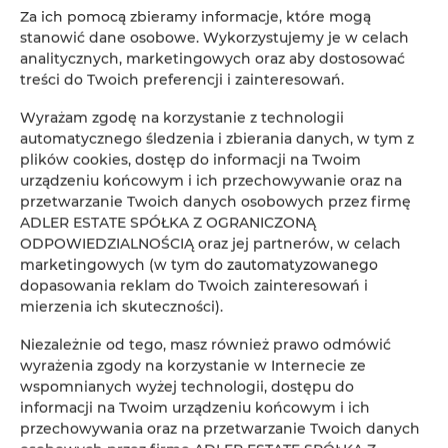
Za ich pomocą zbieramy informacje, które mogą
stanowić dane osobowe. Wykorzystujemy je w celach
analitycznych, marketingowych oraz aby dostosować
ADLER Apartments nr 201
treści do Twoich preferencji i zainteresowań.
2
24,00 m
2
Wyrażam zgodę na korzystanie z technologii
automatycznego śledzenia i zbierania danych, w tym z
147,00 zł
plików cookies, dostęp do informacji na Twoim
Od
urządzeniu końcowym i ich przechowywanie oraz na
przetwarzanie Twoich danych osobowych przez firmę
ADLER ESTATE SPÓŁKA Z OGRANICZONĄ
ODPOWIEDZIALNOŚCIĄ oraz jej partnerów, w celach
marketingowych (w tym do zautomatyzowanego
dopasowania reklam do Twoich zainteresowań i
Rezerwacja online
mierzenia ich skuteczności).
Niezależnie od tego, masz również prawo odmówić
Lokalizacja
wyrażenia zgody na korzystanie w Internecie ze
Loka
wspomnianych wyżej technologii, dostępu do
informacji na Twoim urządzeniu końcowym i ich
Początek
przechowywania oraz na przetwarzanie Twoich danych