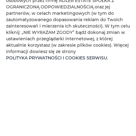
osobowych przez firmę ADLER ESTATE SPÓŁKA Z
Koniec
OGRANICZONĄ ODPOWIEDZIALNOŚCIĄ oraz jej
partnerów, w celach marketingowych (w tym do
zautomatyzowanego dopasowania reklam do Twoich
Osoby
Oso
zainteresowań i mierzenia ich skuteczności). W tym celu
kliknij: „NIE WYRAŻAM ZGODY” bądź dokonaj zmian w
Cena
Cen
ustawieniach przeglądarki internetowej, z której
aktualnie korzystasz (w zakresie plików cookies). Więcej
SPRAWDŹ DOSTĘPNOŚĆ
informacji dowiesz się ze strony
POLITYKA PRYWATNOŚCI I COOKIES SERWISU
.
FILTROWANIE
ADLER ESTATE Sp. z
o.o.
brak ofert
Zeligowskiego 46
, 90-644 Łódź