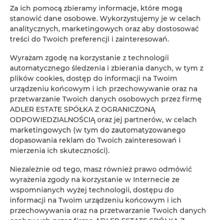
Za ich pomocą zbieramy informacje, które mogą
stanowić dane osobowe. Wykorzystujemy je w celach
analitycznych, marketingowych oraz aby dostosować
ADLER Apartments nr 201
treści do Twoich preferencji i zainteresowań.
2
24,00 m
2
Wyrażam zgodę na korzystanie z technologii
automatycznego śledzenia i zbierania danych, w tym z
147,00 zł
plików cookies, dostęp do informacji na Twoim
Od
urządzeniu końcowym i ich przechowywanie oraz na
przetwarzanie Twoich danych osobowych przez firmę
ADLER ESTATE SPÓŁKA Z OGRANICZONĄ
ODPOWIEDZIALNOŚCIĄ oraz jej partnerów, w celach
marketingowych (w tym do zautomatyzowanego
dopasowania reklam do Twoich zainteresowań i
Rezerwacja online
mierzenia ich skuteczności).
Niezależnie od tego, masz również prawo odmówić
Lokalizacja
wyrażenia zgody na korzystanie w Internecie ze
Loka
wspomnianych wyżej technologii, dostępu do
informacji na Twoim urządzeniu końcowym i ich
Początek
przechowywania oraz na przetwarzanie Twoich danych