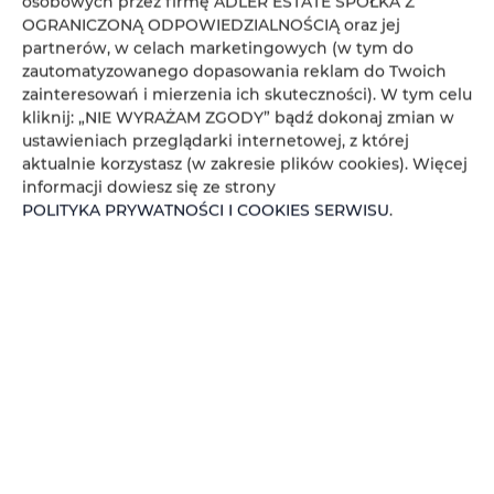
osobowych przez firmę ADLER ESTATE SPÓŁKA Z
Koniec
OGRANICZONĄ ODPOWIEDZIALNOŚCIĄ oraz jej
partnerów, w celach marketingowych (w tym do
zautomatyzowanego dopasowania reklam do Twoich
Osoby
Oso
zainteresowań i mierzenia ich skuteczności). W tym celu
kliknij: „NIE WYRAŻAM ZGODY” bądź dokonaj zmian w
Cena
Cen
ustawieniach przeglądarki internetowej, z której
aktualnie korzystasz (w zakresie plików cookies). Więcej
SPRAWDŹ DOSTĘPNOŚĆ
informacji dowiesz się ze strony
POLITYKA PRYWATNOŚCI I COOKIES SERWISU
.
FILTROWANIE
ADLER ESTATE Sp. z
o.o.
brak ofert
Zeligowskiego 46
, 90-644 Łódź