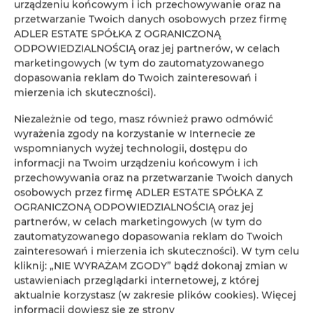
urządzeniu końcowym i ich przechowywanie oraz na
Koniec
przetwarzanie Twoich danych osobowych przez firmę
ADLER ESTATE SPÓŁKA Z OGRANICZONĄ
Osoby
ODPOWIEDZIALNOŚCIĄ oraz jej partnerów, w celach
Oso
marketingowych (w tym do zautomatyzowanego
dopasowania reklam do Twoich zainteresowań i
Cena
Cen
mierzenia ich skuteczności).
SPRAWDŹ DOSTĘPNOŚĆ
Niezależnie od tego, masz również prawo odmówić
wyrażenia zgody na korzystanie w Internecie ze
wspomnianych wyżej technologii, dostępu do
informacji na Twoim urządzeniu końcowym i ich
FILTROWANIE
przechowywania oraz na przetwarzanie Twoich danych
osobowych przez firmę ADLER ESTATE SPÓŁKA Z
OGRANICZONĄ ODPOWIEDZIALNOŚCIĄ oraz jej
ADLER ESTATE Sp. z
partnerów, w celach marketingowych (w tym do
o.o.
zautomatyzowanego dopasowania reklam do Twoich
1
oferta
zainteresowań i mierzenia ich skuteczności). W tym celu
kliknij: „NIE WYRAŻAM ZGODY” bądź dokonaj zmian w
ustawieniach przeglądarki internetowej, z której
aktualnie korzystasz (w zakresie plików cookies). Więcej
informacji dowiesz się ze strony