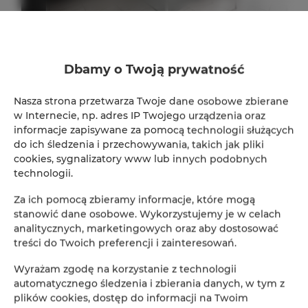
ADLER Apartments nr 201
Dbamy o Twoją prywatność
2
24,00 m
2
Nasza strona przetwarza Twoje dane osobowe zbierane
160,00 zł
w Internecie, np. adres IP Twojego urządzenia oraz
Od
informacje zapisywane za pomocą technologii służących
do ich śledzenia i przechowywania, takich jak pliki
cookies, sygnalizatory www lub innych podobnych
technologii.
Za ich pomocą zbieramy informacje, które mogą
Rezerwacja online
stanowić dane osobowe. Wykorzystujemy je w celach
analitycznych, marketingowych oraz aby dostosować
treści do Twoich preferencji i zainteresowań.
Lokalizacja
Loka
Wyrażam zgodę na korzystanie z technologii
Początek
automatycznego śledzenia i zbierania danych, w tym z
plików cookies, dostęp do informacji na Twoim