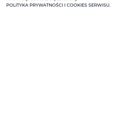
POLITYKA PRYWATNOŚCI I COOKIES SERWISU
.
Adler Loft Bed&Breakfast nr
207
miejsc: 4
211,45 zł
Cena już od
Oferujemy na wynajem komfortowy loft
wyposażony w klimatyzację i prywatną łazienkę.