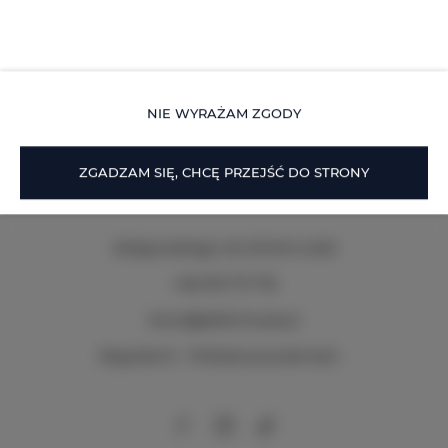
Znajduje się w nim osobna sypialnia z dwoma
pojedynczymi łóżkami, a także przestronny salon z
telewizorem LCD, w pełni wyposażony aneks
kuchenny z ekspresem do kawy.
NIE WYRAŻAM ZGODY
SZCZEGÓŁY
ZGADZAM SIĘ, CHCĘ PRZEJŚĆ DO STRONY
Zeligowskiego 46
, 90-644 Łódź
+48 579 771 719
biuro@adlerhouse.pl
Regulamin
Polityka prywatności