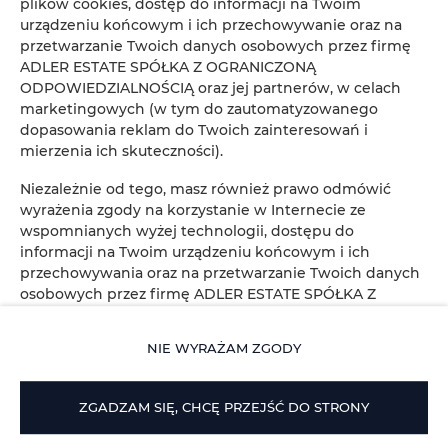
plików cookies, dostęp do informacji na Twoim
urządzeniu końcowym i ich przechowywanie oraz na
przetwarzanie Twoich danych osobowych przez firmę
ADLER ESTATE SPÓŁKA Z OGRANICZONĄ
ODPOWIEDZIALNOŚCIĄ oraz jej partnerów, w celach
Zeligowskiego 46
, 90-644 Łódź
marketingowych (w tym do zautomatyzowanego
+48 579 771 719
dopasowania reklam do Twoich zainteresowań i
mierzenia ich skuteczności).
biuro@adlerhouse.pl
Niezależnie od tego, masz również prawo odmówić
Regulamin
Polityka prywatności
wyrażenia zgody na korzystanie w Internecie ze
wspomnianych wyżej technologii, dostępu do
informacji na Twoim urządzeniu końcowym i ich
przechowywania oraz na przetwarzanie Twoich danych
osobowych przez firmę ADLER ESTATE SPÓŁKA Z
OGRANICZONĄ ODPOWIEDZIALNOŚCIĄ oraz jej
partnerów, w celach marketingowych (w tym do
NIE WYRAŻAM ZGODY
zautomatyzowanego dopasowania reklam do Twoich
zainteresowań i mierzenia ich skuteczności). W tym celu
kliknij: „NIE WYRAŻAM ZGODY” bądź dokonaj zmian w
ZGADZAM SIĘ, CHCĘ PRZEJŚĆ DO STRONY
ustawieniach przeglądarki internetowej, z której
aktualnie korzystasz (w zakresie plików cookies). Więcej