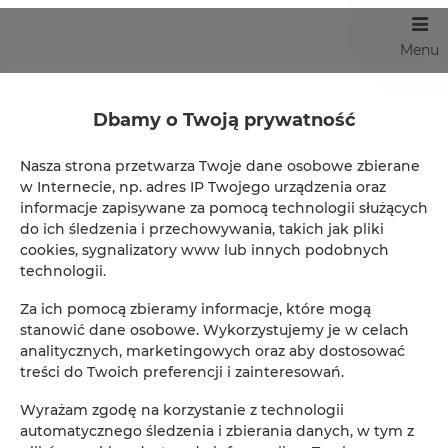
Menu
Dbamy o Twoją prywatność
Nasza strona przetwarza Twoje dane osobowe zbierane
w Internecie, np. adres IP Twojego urządzenia oraz
Rezerwacja online
informacje zapisywane za pomocą technologii służących
do ich śledzenia i przechowywania, takich jak pliki
Informacja o sposobach płatności
cookies, sygnalizatory www lub innych podobnych
Dzięki płatności online mają Państwo możliwość
technologii.
natychmiastowego potwierdzenia Państwa rezerwacji.
Za ich pomocą zbieramy informacje, które mogą
stanowić dane osobowe. Wykorzystujemy je w celach
analitycznych, marketingowych oraz aby dostosować
treści do Twoich preferencji i zainteresowań.
Promocje
Wyrażam zgodę na korzystanie z technologii
automatycznego śledzenia i zbierania danych, w tym z
Obecnie nie ma żadnych aktywnych promocji.