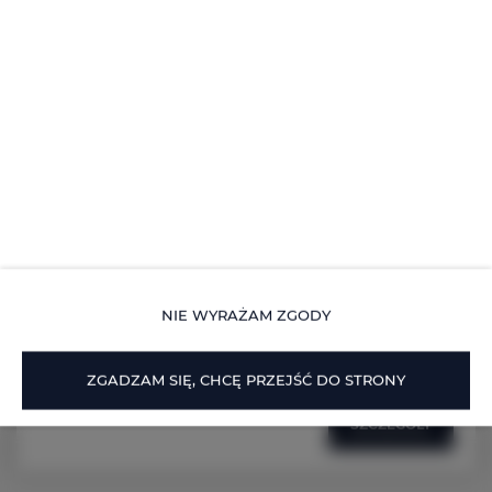
ADLER Apartments nr 17
miejsc: 2
137,00 zł
Cena już od
LOKALIZACJA: ul. Nad Jasieniem 39 w Łodzi
NIE WYRAŻAM ZGODY
Oferujemy do wynajęcia nowoczesne i komfortowe
studio, idealne na krótkoterminowy pobyt.
ZGADZAM SIĘ, CHCĘ PRZEJŚĆ DO STRONY
SZCZEGÓŁY