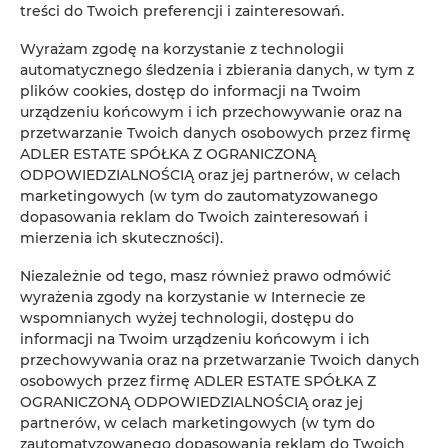
treści do Twoich preferencji i zainteresowań.
Koniec
Wyrażam zgodę na korzystanie z technologii
Osoby
automatycznego śledzenia i zbierania danych, w tym z
Oso
plików cookies, dostęp do informacji na Twoim
urządzeniu końcowym i ich przechowywanie oraz na
Cena
Cen
przetwarzanie Twoich danych osobowych przez firmę
ADLER ESTATE SPÓŁKA Z OGRANICZONĄ
SPRAWDŹ DOSTĘPNOŚĆ
ODPOWIEDZIALNOŚCIĄ oraz jej partnerów, w celach
marketingowych (w tym do zautomatyzowanego
dopasowania reklam do Twoich zainteresowań i
mierzenia ich skuteczności).
FILTROWANIE
Niezależnie od tego, masz również prawo odmówić
wyrażenia zgody na korzystanie w Internecie ze
ADLER ESTATE Sp. z
wspomnianych wyżej technologii, dostępu do
o.o.
informacji na Twoim urządzeniu końcowym i ich
1
oferta
przechowywania oraz na przetwarzanie Twoich danych
osobowych przez firmę ADLER ESTATE SPÓŁKA Z
OGRANICZONĄ ODPOWIEDZIALNOŚCIĄ oraz jej
partnerów, w celach marketingowych (w tym do
zautomatyzowanego dopasowania reklam do Twoich