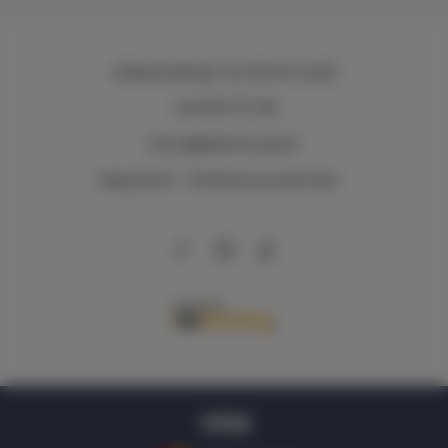
Zeligowskiego 46
, 90-644 Łódź
+48 579 771 719
biuro@adlerhouse.pl
Regulamin
Polityka prywatności