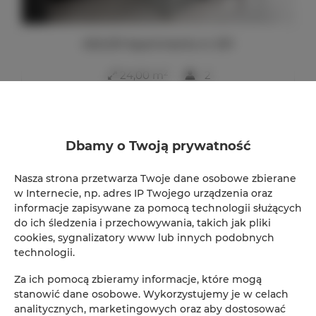
ADLER Apartments nr 201
2
24,00 m
2
147,00 zł
Od
Dbamy o Twoją prywatność
Nasza strona przetwarza Twoje dane osobowe zbierane
w Internecie, np. adres IP Twojego urządzenia oraz
informacje zapisywane za pomocą technologii służących
Rezerwacja online
do ich śledzenia i przechowywania, takich jak pliki
cookies, sygnalizatory www lub innych podobnych
Lokalizacja
technologii.
Loka
Za ich pomocą zbieramy informacje, które mogą
Początek
stanowić dane osobowe. Wykorzystujemy je w celach
analitycznych, marketingowych oraz aby dostosować