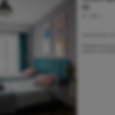
20
miejsc: 2
LOKALIZACJA: ul.
Oferujemy do wyn
idealne na krótk