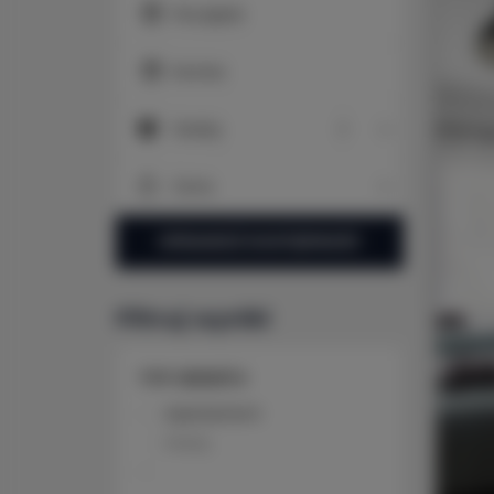
Początek
Koniec
Osoby
Osoby
Cena
Cena
SPRAWDŹ DOSTĘPNOŚĆ
Filtruj wyniki
TYP OBIEKTU
Apartament
Pokój