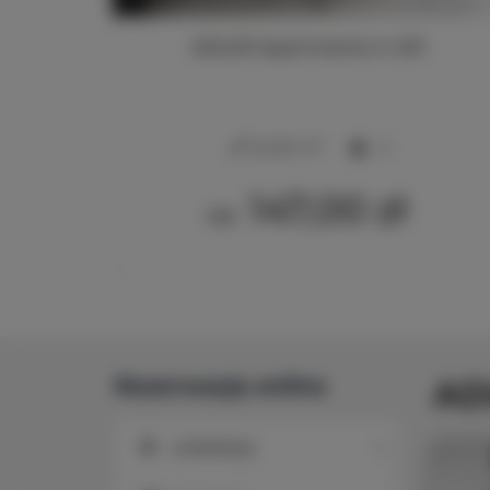
213
ADLER Apartments nr 201
2
24,00 m
2
147,00 zł
Od
Rezerwacja online
AD
Lokalizacja
Lokalizacja