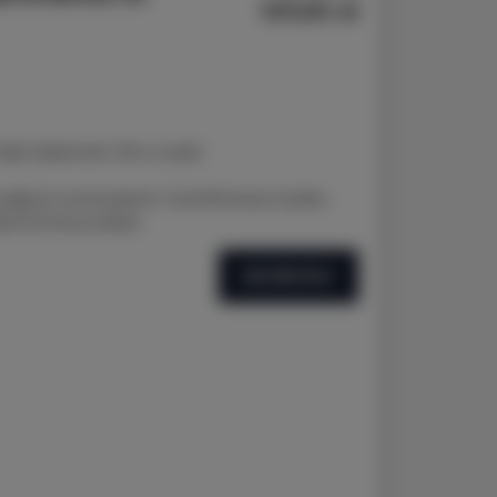
137,00 zł
 Nad Jasieniem 39 w Łodzi
ajęcia nowoczesne i komfortowe studio,
oterminowy pobyt.
SZCZEGÓŁY