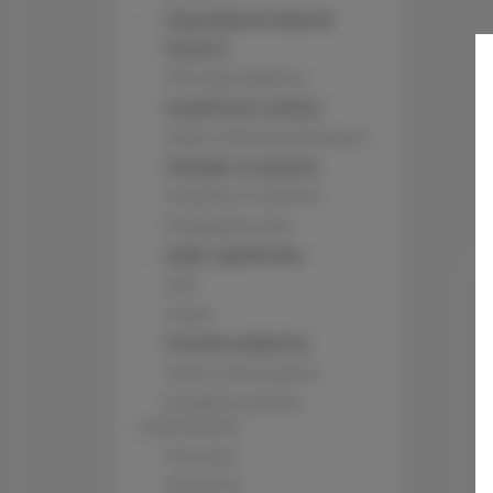
Wyposażenie łazienki
Prysznic
Telewizja kablowa
Suszarka do włosów
Łóżka / łóżeczka dla dzieci
Wieszak na ubrania
Suszarka na ubrania
Rozkładana sofa
Szafa / garderoba
Sofa
Pralka
Prywatna łazienka
Wanna lub prysznic
Bezpłatny zestaw
kosmetyków
Telewizor
Piekarnik