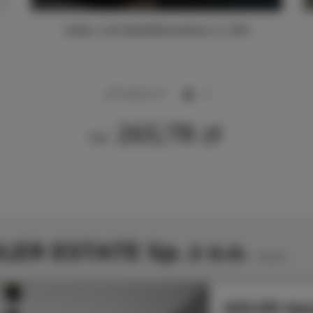
Adler Loft Bed&Breakfast nr 206
2
40,00 m
4
265,78 zł
Od
LER ESTATE Sp. z o.o.
1
oferta
ADLER Apa