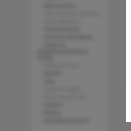
Płyta kuchenna
Stół na świeżym powietrzu
Meble ogrodowe
Aneks kuchenny
Kuchenka mikrofalowa
Zestaw do
przygotowywania kawy i
herbaty
Ekspres do kawy
Ręczniki
Taras
Prywatne wejście
Kabina prysznicowa
Szampon
Parking
Zwierzęta dozwolone