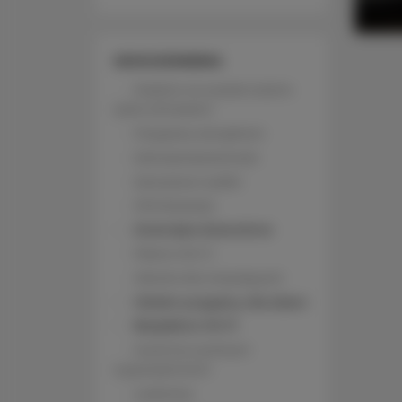
UDOGODNIENIA
Dojście na wyższe piętra
tylko schodami
Przyjazny alergikom
Dźwiękoszczelność
Zamykane szafki
Klimatyzacja
Zwierzęta dozwolone
Płatne Wi-Fi
Obiekt dla niepalących
Obiekt przyjazny dla dzieci
Bezpłatne Wi-Fi
Kuchnia z pełnym
wyposażeniem
Lodówka