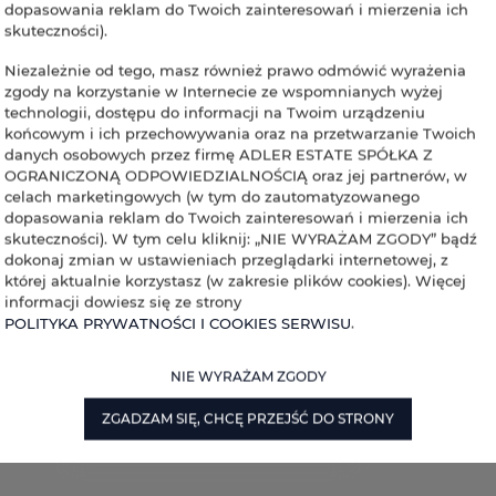
dopasowania reklam do Twoich zainteresowań i mierzenia ich
skuteczności).
Niezależnie od tego, masz również prawo odmówić wyrażenia
zgody na korzystanie w Internecie ze wspomnianych wyżej
technologii, dostępu do informacji na Twoim urządzeniu
końcowym i ich przechowywania oraz na przetwarzanie Twoich
danych osobowych przez firmę ADLER ESTATE SPÓŁKA Z
OGRANICZONĄ ODPOWIEDZIALNOŚCIĄ oraz jej partnerów, w
celach marketingowych (w tym do zautomatyzowanego
dopasowania reklam do Twoich zainteresowań i mierzenia ich
skuteczności). W tym celu kliknij: „NIE WYRAŻAM ZGODY” bądź
dokonaj zmian w ustawieniach przeglądarki internetowej, z
której aktualnie korzystasz (w zakresie plików cookies). Więcej
informacji dowiesz się ze strony
POLITYKA PRYWATNOŚCI I COOKIES SERWISU
.
NIE WYRAŻAM ZGODY
ZGADZAM SIĘ, CHCĘ PRZEJŚĆ DO STRONY